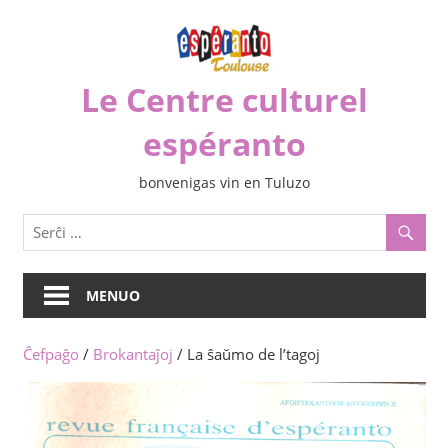
Iri
rekte
al
Le Centre culturel
la
enhavo
espéranto
bonvenigas vin en Tuluzo
MENUO
Ĉefpaĝo
/
Brokantaĵoj
/ La ŝaŭmo de l’tagoj