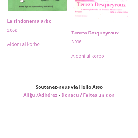
La sindonema arbo
3,00
€
Tereza Desqueyroux
3,00
€
Aldoni al korbo
Aldoni al korbo
Soutenez-nous via Hello Asso
Aliĝu /Adhérez
-
Donacu / Faites un don