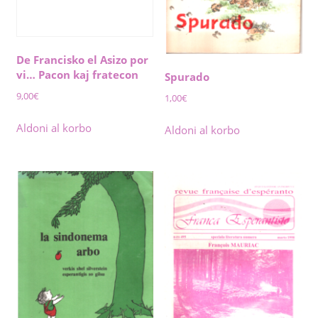
De Francisko el Asizo por
vi… Pacon kaj fratecon
Spurado
9,00
€
1,00
€
Aldoni al korbo
Aldoni al korbo