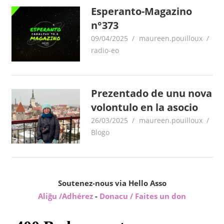
Esperanto-Magazino
n°373
09/04/2025
maureen.pouilloux
radio-eo
Prezentado de unu nova
volontulo en la asocio
26/03/2025
maureen.pouilloux
Blogo
Soutenez-nous via Hello Asso
Aliĝu /Adhérez
-
Donacu / Faites un don