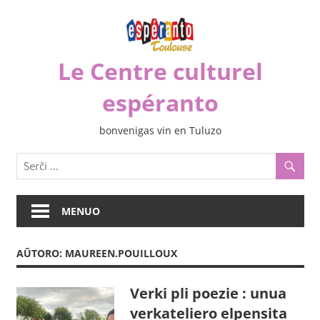
Iri
rekte
al
Le Centre culturel
la
enhavo
espéranto
bonvenigas vin en Tuluzo
MENUO
AŬTORO:
MAUREEN.POUILLOUX
Verki pli poezie : unua
verkateliero elpensita