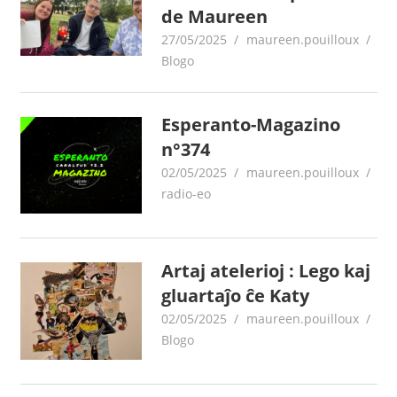
de Maureen
27/05/2025
maureen.pouilloux
Blogo
Esperanto-Magazino
n°374
02/05/2025
maureen.pouilloux
radio-eo
Artaj atelerioj : Lego kaj
gluartaĵo ĉe Katy
02/05/2025
maureen.pouilloux
Blogo