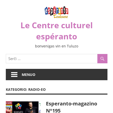
Iri
rekte
al
Le Centre culturel
la
enhavo
espéranto
bonvenigas vin en Tuluzo
MENUO
KATEGORIO:
RADIO-EO
Esperanto-magazino
N°195