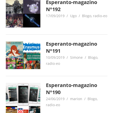
Esperanto-magazino
N°192
17/09/2019
Ugo
Blogo
,
radio-eo
Esperanto-magazino
N°191
10/09/2019
Simone
Blogo
,
radio-eo
Esperanto-magazino
N°190
24/06/2019
marion
Blogo
,
radio-eo