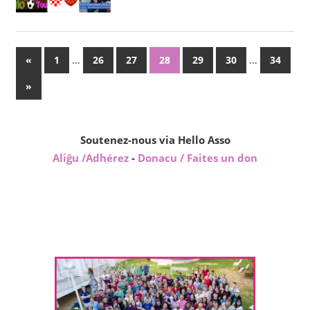
Paĝnumerado
Antaŭaj
…
…
«
1
26
27
28
29
30
34
afiŝoj
por
Sekvaj
»
afiŝoj
afiŝoj
Soutenez-nous via Hello Asso
Aliĝu /Adhérez
-
Donacu / Faites un don