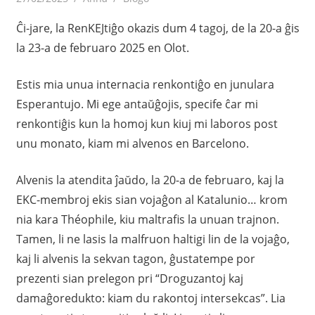
Ĉi-jare, la RenKEJtiĝo okazis dum 4 tagoj, de la 20-a ĝis
la 23-a de februaro 2025 en Olot.
Estis mia unua internacia renkontiĝo en junulara
Esperantujo. Mi ege antaŭĝojis, specife ĉar mi
renkontiĝis kun la homoj kun kiuj mi laboros post
unu monato, kiam mi alvenos en Barcelono.
Alvenis la atendita ĵaŭdo, la 20-a de februaro, kaj la
EKC-membroj ekis sian vojaĝon al Katalunio… krom
nia kara Théophile, kiu maltrafis la unuan trajnon.
Tamen, li ne lasis la malfruon haltigi lin de la vojaĝo,
kaj li alvenis la sekvan tagon, ĝustatempe por
prezenti sian prelegon pri “Droguzantoj kaj
damaĝoredukto: kiam du rakontoj intersekcas”. Lia