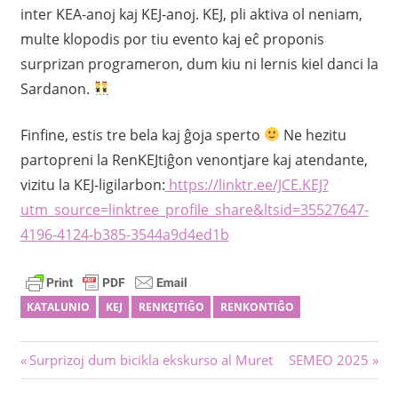
inter KEA-anoj kaj KEJ-anoj. KEJ, pli aktiva ol neniam,
multe klopodis por tiu evento kaj eĉ proponis
surprizan programeron, dum kiu ni lernis kiel danci la
Sardanon.
Finfine, estis tre bela kaj ĝoja sperto
Ne hezitu
partopreni la RenKEJtiĝon venontjare kaj atendante,
vizitu la KEJ-ligilarbon:
https://linktr.ee/JCE.KEJ?
utm_source=linktree_profile_share&ltsid=35527647-
4196-4124-b385-3544a9d4ed1b
KATALUNIO
KEJ
RENKEJTIĜO
RENKONTIĜO
Navigado
Antaŭa
Sekva
Surprizoj dum bicikla ekskurso al Muret
SEMEO 2025
afiŝo:
afiŝo: