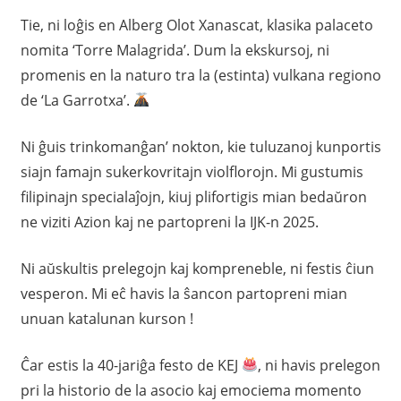
Tie, ni loĝis en Alberg Olot Xanascat, klasika palaceto
nomita ‘Torre Malagrida’. Dum la ekskursoj, ni
promenis en la naturo tra la (estinta) vulkana regiono
de ‘La Garrotxa’.
Ni ĝuis trinkomanĝan’ nokton, kie tuluzanoj kunportis
siajn famajn sukerkovritajn violflorojn. Mi gustumis
filipinajn specialaĵojn, kiuj plifortigis mian bedaŭron
ne viziti Azion kaj ne partopreni la IJK-n 2025.
Ni aŭskultis prelegojn kaj kompreneble, ni festis ĉiun
vesperon. Mi eĉ havis la ŝancon partopreni mian
unuan katalunan kurson !
Ĉar estis la 40-jariĝa festo de KEJ
​, ni havis prelegon
pri la historio de la asocio kaj emociema momento