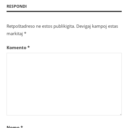
tra
RESPONDI
afiŝoj
Retpoŝtadreso ne estos publikigita.
Devigaj kampoj estas
markitaj
*
Komento
*
Nomo
*