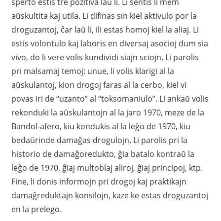
sperto estis tre pozitiva laŭ li. Li sentis li mem
aŭskultita kaj utila. Li difinas sin kiel aktivulo por la
droguzantoj, ĉar laŭ li, ili estas homoj kiel la aliaj. Li
estis volontulo kaj laboris en diversaj asocioj dum sia
vivo, do li vere volis kundividi siajn sciojn. Li parolis
pri malsamaj temoj: unue, li volis klarigi al la
aŭskulantoj, kion drogoj faras al la cerbo, kiel vi
povas iri de “uzanto” al “toksomaniulo”. Li ankaŭ volis
rekonduki la aŭskulantojn al la jaro 1970, meze de la
Bandol-afero, kiu kondukis al la leĝo de 1970, kiu
bedaŭrinde damaĝas drogulojn. Li parolis pri la
historio de damaĝoredukto, ĝia batalo kontraŭ la
leĝo de 1970, ĝiaj multoblaj aliroj, ĝiaj principoj, ktp.
Fine, li donis informojn pri drogoj kaj praktikajn
damaĝreduktajn konsilojn, kaze ke estas droguzantoj
en la prelego.