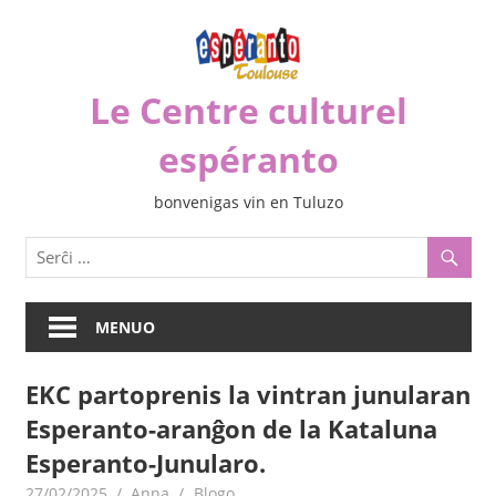
Iri
rekte
al
Le Centre culturel
la
enhavo
espéranto
bonvenigas vin en Tuluzo
MENUO
EKC partoprenis la vintran junularan
Esperanto-aranĝon de la Kataluna
Esperanto-Junularo.
27/02/2025
Anna
Blogo