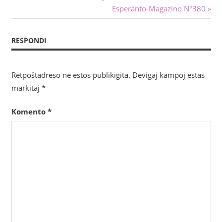
afiŝo:
Sekva
Esperanto-Magazino N°380
tra
afiŝo:
afiŝoj
RESPONDI
Retpoŝtadreso ne estos publikigita.
Devigaj kampoj estas
markitaj
*
Komento
*