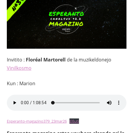
Invitito :
Floréal Martorell
de la muzikeldonejo
Vinilkosmo
Kun : Marion
Esperanto-magazino379_23mar26
Elŝuti