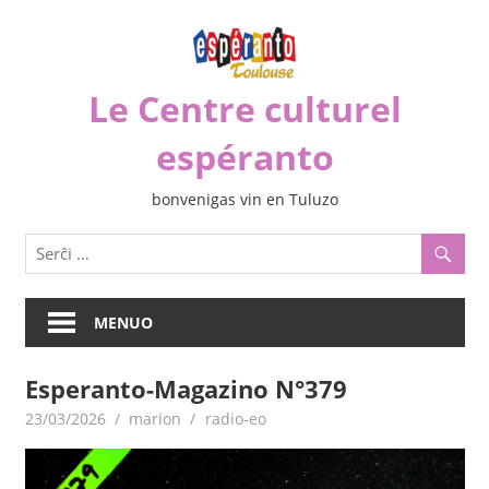
Iri
rekte
al
Le Centre culturel
la
enhavo
espéranto
bonvenigas vin en Tuluzo
MENUO
Esperanto-Magazino N°379
23/03/2026
marion
radio-eo