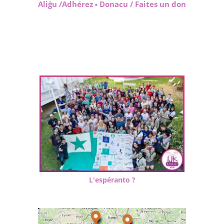
Aliĝu /Adhérez
-
Donacu / Faites un don
L'espéranto ?