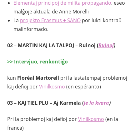
Elementaj principoj de milita propagando
, eseo
malĝoje aktuala de Anne Morelli
La
projekto Erasmus + SANO
por lukti kontraŭ
malinformado.
02
– MARTIN KAJ LA TALPOJ – Ruinoj (
Ruinoj
)
>>
Intervjuo, renkontiĝo
kun
Floréal Martorell
pri la lastatempaj problemoj
kaj defioj por
Vinilkosmo
(en espéranto)
03 –
KAJ TIEL PLU – Aj Karmela (
Je la kvara
)
Pri la problemoj kaj defioj por
Vinilkosmo
(en la
franca)