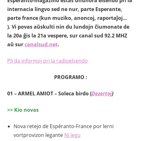
Esperanto-magazino estas unuhora elsendo pri la
internacia lingvo sed ne nur, parte Esperante,
parte france (kun muziko, anoncoj, raportaĵoj…
). Vi povas aŭskulti nin du lundojn ĉiumonate de
la 20a ĝis la 21a vespere, sur canal sud 92.2 MHZ
aŭ sur
canalsud.net
.
Pli da informoj pri la radioelsendo
PROGRAMO :
01 –
ARMEL AMIOT – Soleca birdo (
Dezertoj
)
>
>
Kio novas
Nova retejo de Espéranto-France por lerni
vortprovizon legante
Ni legu