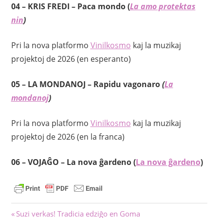
04 –
KRIS FREDI – Paca mondo (
La amo protektas
nin
)
Pri la nova platformo
Vinilkosmo
kaj la muzikaj
projektoj de 2026 (en esperanto)
05 –
LA MONDANOJ – Rapidu vagonaro
(
La
mondanoj
)
Pri la nova platformo
Vinilkosmo
kaj la muzikaj
projektoj de 2026 (en la franca)
06 –
VOJAĜO – La nova ĝardeno
(
La nova ĝardeno
)
Navigado
Antaŭa
Suzi verkas! Tradicia edziĝo en Goma