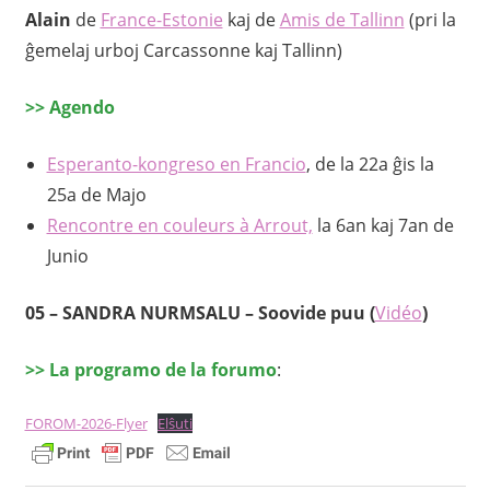
Alain
de
France-Estonie
kaj de
Amis de Tallinn
(pri la
ĝemelaj urboj Carcassonne kaj Tallinn)
>>
Agendo
Esperanto-kongreso en Francio
, de la 22a ĝis la
25a de Majo
Rencontre en couleurs à Arrout,
la 6an kaj 7an de
Junio
05 –
SANDRA NURMSALU – Soovide puu
(
Vidéo
)
>>
La programo de la forumo
:
FOROM-2026-Flyer
Elŝuti