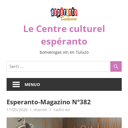
Iri
rekte
al
Le Centre culturel
la
enhavo
espéranto
bonvenigas vin en Tuluzo
MENUO
Esperanto-Magazino N°382
11/05/2026
marion
radio-eo