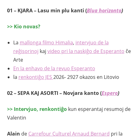
01 –
KJARA
–
Lasu min plu kanti
(
Blua horizonto
)
>
>
Kio novas?
La
mallonga filmo Himalia
,
intervjuo de la
reĝisorinoj
kaj
video pri la naskiĝo de Esperanto
ĉe
Arte
En la enhavo de la revuo Esperanto
la
renkontiĝo JES
2026- 2927 okazos en Litovio
02
–
SEPA KAJ ASORTI
–
Novjara kanto
(
Espero
)
>>
Intervjuo, renkontiĝo
kun esperantaj resumoj de
Valentin
Alain
de
Carrefour Culturel Arnaud Bernard
pri la