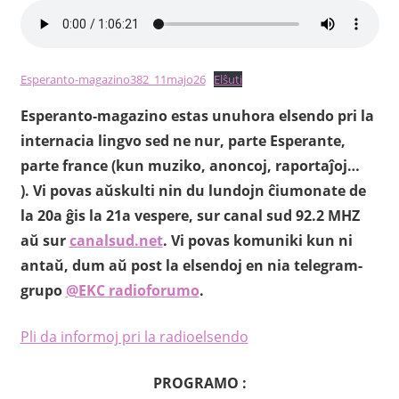
Esperanto-magazino382_11majo26
Elŝuti
Esperanto-magazino estas unuhora elsendo pri la
internacia lingvo sed ne nur, parte Esperante,
parte france (kun muziko, anoncoj, raportaĵoj…
). Vi povas aŭskulti nin du lundojn ĉiumonate de
la 20a ĝis la 21a vespere, sur canal sud 92.2 MHZ
aŭ sur
canalsud.net
.
Vi povas komuniki kun ni
antaŭ, dum aŭ post la elsendoj en nia telegram-
grupo
@EKC radioforumo
.
Pli da informoj pri la radioelsendo
PROGRAMO :