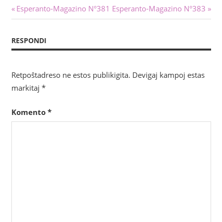
Navigado
Antaŭa
Sekva
Esperanto-Magazino N°381
Esperanto-Magazino N°383
afiŝo:
afiŝo:
tra
RESPONDI
afiŝoj
Retpoŝtadreso ne estos publikigita.
Devigaj kampoj estas
markitaj
*
Komento
*