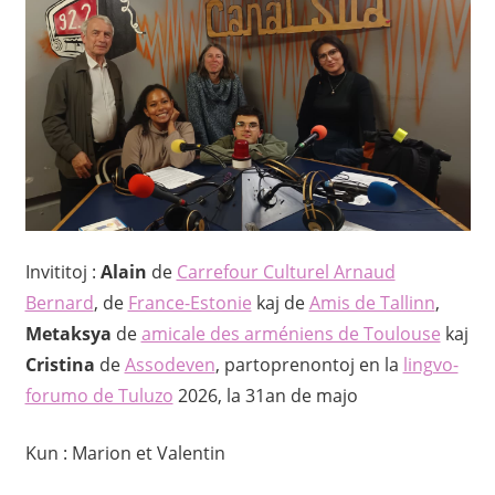
Invititoj :
Alain
de
Carrefour Culturel Arnaud
Bernard
, de
France-Estonie
kaj de
Amis de Tallinn
,
Metaksya
de
amicale des arméniens de Toulouse
kaj
Cristina
de
Assodeven
, partoprenontoj en la
lingvo-
forumo de Tuluzo
2026, la 31an de majo
Kun : Marion et Valentin