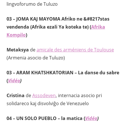
lingvoforumo de Tuluzo
03 –
JOMA KAJ MAYOMA Afriko ne &#8217stas
vendenda (Afrika ezali Ya koteka te) (
Afrika
Kompilo
)
Metaksya
de
amicale des arméniens de Toulouse
(Armenia asocio de Tuluzo)
03 –
ARAM
KHATSHKATORIAN
– La danse du sabre
(
Vidéo
)
Cristina
de
Assodeven
, internacia asocio pri
solidareco kaj disvolviĝo de Venezuelo
04 –
UN SOLO PUEBLO – la matica (
Vidéo
)