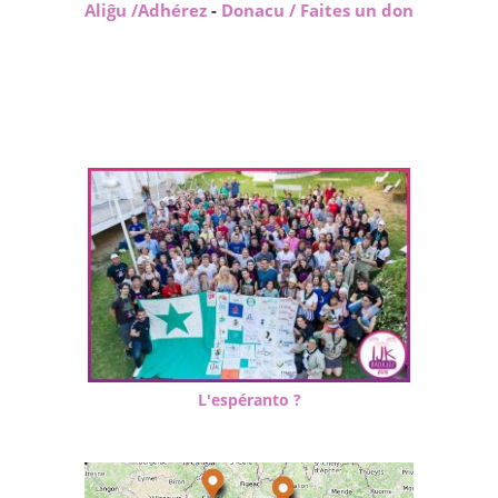
Aliĝu /Adhérez
-
Donacu / Faites un don
L'espéranto ?