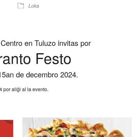
lendar
iCalendar
Office 365
Loka
Centro en Tuluzo invitas por
anto Festo
15an de decembro 2024.
por aliĝi al la evento.