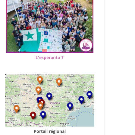
Outlook Live
L'espéranto ?
Portail régional