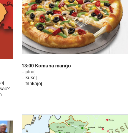
13:00 Komuna manĝo
– picoj
– kukoj
aj
– trinkaĵoj
ssac?
n