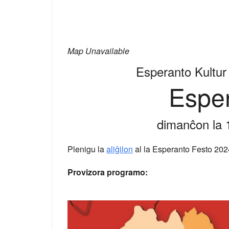
Download ICS
Google Ca
Map Unavailable
Esperanto Kultur 
Esper
dimanĉon la 
Plenigu la
aliĝilon
al la Esperanto Festo 2024 
Provizora programo: