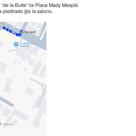
 “de la Butte” ĉe Place Mady Mesplé.
a piedirado ĝis la salono.