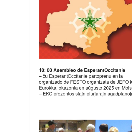
10: 00 Asembleo de EsperantOccitanie
– ĉu EsperantOccitanie partoprenu en la
organizado de FESTO organizata de JEFO k
Eurokka, okazonta en aŭgusto 2025 en Moi
– EKC prezentos siajn plurjarajn agadplanoj