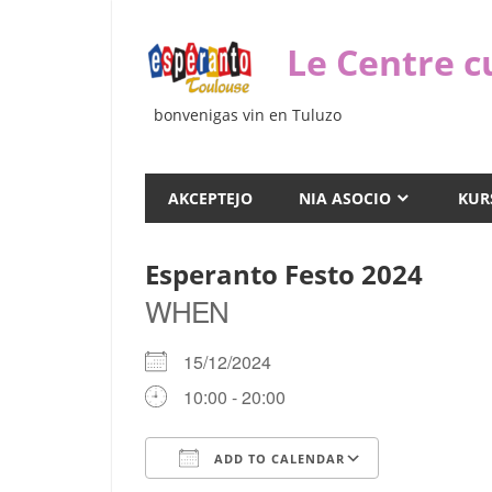
Iri
rekte
Le Centre c
al
la
bonvenigas vin en Tuluzo
enhavo
AKCEPTEJO
NIA ASOCIO
KUR
Esperanto Festo 2024
WHEN
15/12/2024
10:00 - 20:00
ADD TO CALENDAR