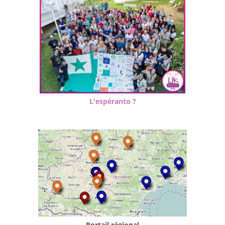
L'espéranto ?
Portail régional