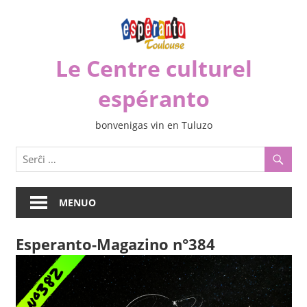
Iri
rekte
al
Le Centre culturel
la
enhavo
espéranto
bonvenigas vin en Tuluzo
MENUO
Esperanto-Magazino n°384