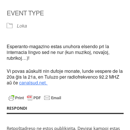
EVENT TYPE
Loka
Esperanto-magazino estas unuhora elsendo pri la
internacia lingvo sed ne nur (kun muzikoj, novaĵoj,
rubrikoj…)!
Vi povas aŭskulti nin dufoje monate, lunde vespere de la
20a ĝis la 21a, en Tuluzo per radiofrekvenco 92.2 MHZ
aŭ ĉe
canalsud.net.
RESPONDI
Retpoŝtadreso ne estos publikigita.
Devigaj kampoj estas