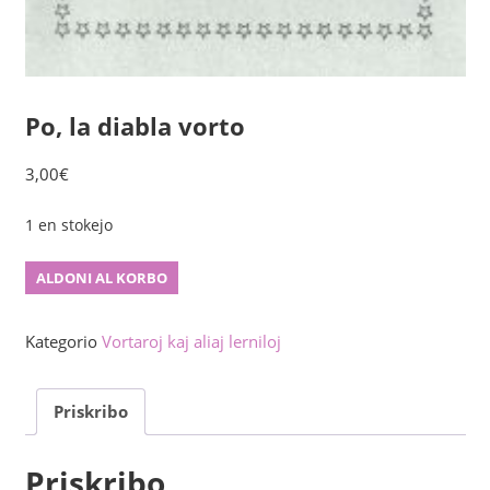
Po, la diabla vorto
3,00
€
1 en stokejo
Po,
ALDONI AL KORBO
la
diabla
Kategorio
Vortaroj kaj aliaj lerniloj
vorto
kvanto
Priskribo
Priskribo