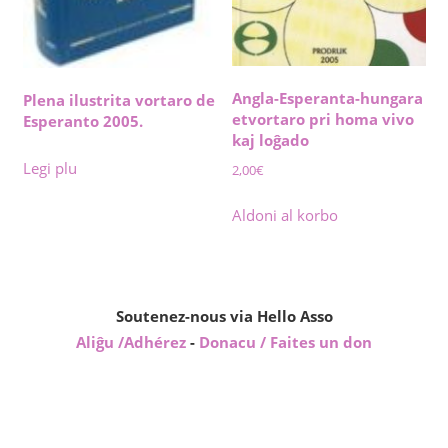
Angla-Esperanta-hungara
Plena ilustrita vortaro de
etvortaro pri homa vivo
Esperanto 2005.
kaj loĝado
Legi plu
2,00
€
Aldoni al korbo
Soutenez-nous via Hello Asso
Aliĝu /Adhérez
-
Donacu / Faites un don