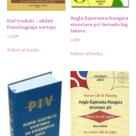
Angla-Esperanta-hungara
Kiel traduki – okdek
etvortaro pri lernado kaj
franclingvajn vortojn
laboro
12,00
€
2,00
€
Aldoni al korbo
Aldoni al korbo