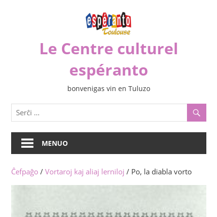
Iri
rekte
al
Le Centre culturel
la
enhavo
espéranto
bonvenigas vin en Tuluzo
MENUO
Ĉefpaĝo
/
Vortaroj kaj aliaj lerniloj
/ Po, la diabla vorto