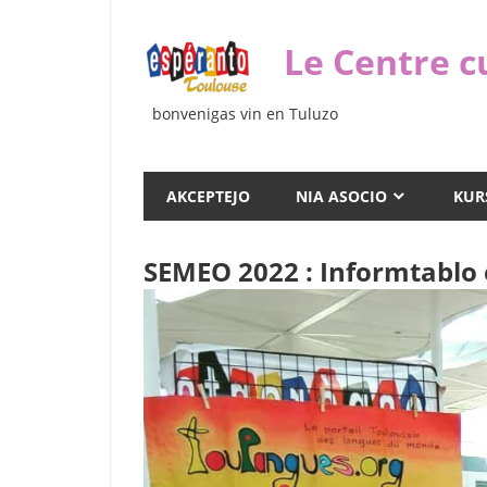
Iri
rekte
Le Centre c
al
la
bonvenigas vin en Tuluzo
enhavo
AKCEPTEJO
NIA ASOCIO
KUR
SEMEO 2022 : Informtablo e