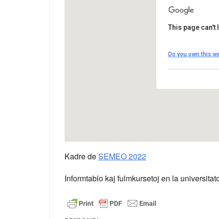
This page can't
Université 
Do you own this w
5 Allée Anton
View Évènem
Kadre de
SEMEO 2022
Informtablo kaj fulmkursetoj en la universita