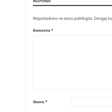
RESPONDI
Retpoŝtadreso ne estos publikigita.
Devigaj k
Komento
*
Nomo
*