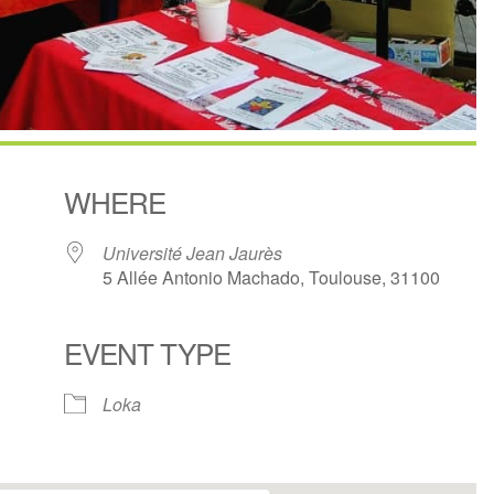
WHERE
Université Jean Jaurès
5 Allée Antonio Machado, Toulouse, 31100
EVENT TYPE
endar
iCalendar
Office 365
Loka