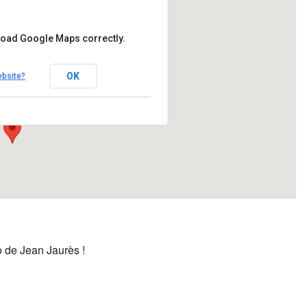
 load Google Maps correctly.
Jean Jaurès
OK
ebsite?
io Machado - Toulouse
ents
to de Jean Jaurès !