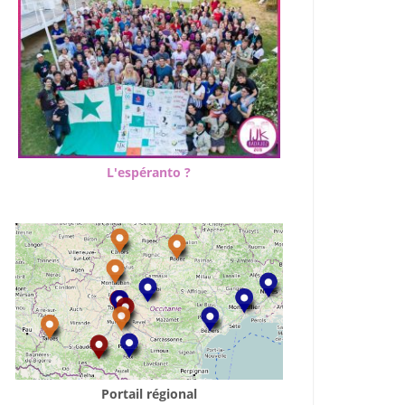
L'espéranto ?
Portail régional