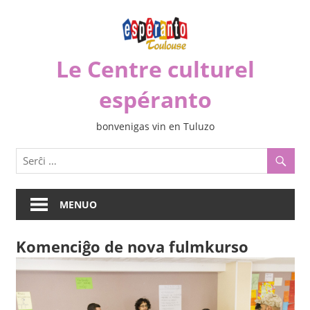
Iri
rekte
al
Le Centre culturel
la
enhavo
espéranto
bonvenigas vin en Tuluzo
MENUO
Komenciĝo de nova fulmkurso