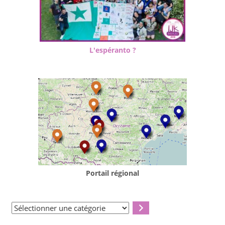
L'espéranto ?
Portail régional
Sélectionner
une