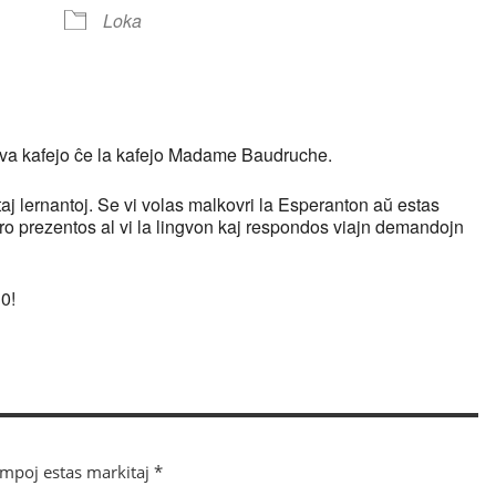
endar
iCalendar
Office 365
Loka
gva kafejo ĉe la kafejo Madame Baudruche.
aj lernantoj. Se vi volas malkovri la Esperanton aŭ estas
ro prezentos al vi la lingvon kaj respondos viajn demandojn
0!
ampoj estas markitaj
*