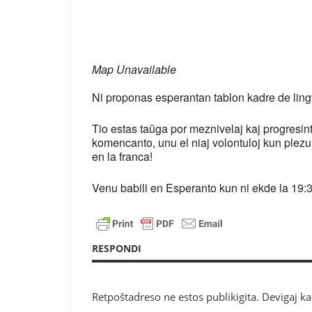
Download ICS
Google Cal
Map Unavailable
Ni proponas esperantan tablon kadre de lin
Tio estas taŭga por meznivelaj kaj progresint
komencanto, unu el niaj volontuloj kun plezu
en la franca!
Venu babili en Esperanto kun ni ekde la 19:3
RESPONDI
Retpoŝtadreso ne estos publikigita.
Devigaj k