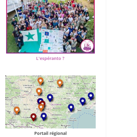
Outlook Live
L'espéranto ?
Portail régional