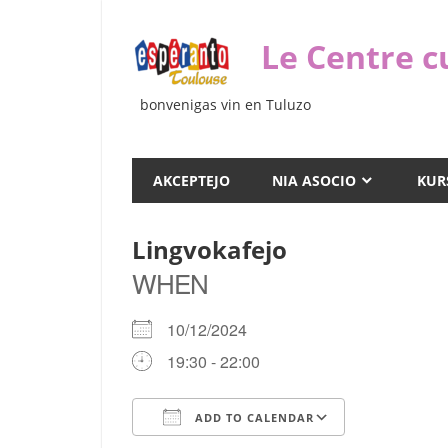
Iri
rekte
Le Centre c
al
la
bonvenigas vin en Tuluzo
enhavo
AKCEPTEJO
NIA ASOCIO
KUR
Lingvokafejo
WHEN
10/12/2024
19:30 - 22:00
ADD TO CALENDAR