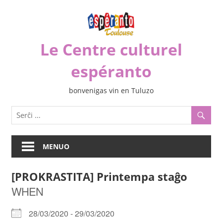
Iri
rekte
al
Le Centre culturel
la
enhavo
espéranto
bonvenigas vin en Tuluzo
MENUO
[PROKRASTITA] Printempa staĝo
WHEN
28/03/2020 - 29/03/2020