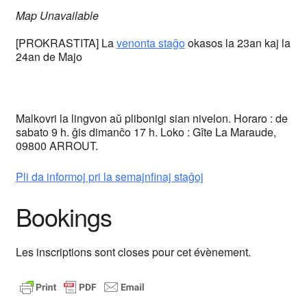
Map Unavailable
[PROKRASTITA] La
venonta staĝo
okasos la 23an kaj la
24an de Majo
Malkovri la lingvon aŭ plibonigi sian nivelon. Horaro : de
sabato 9 h. ĝis dimanĉo 17 h. Loko : Gîte La Maraude,
09800 ARROUT.
Pli da informoj pri la semajnfinaj staĝoj
Bookings
Les inscriptions sont closes pour cet évènement.