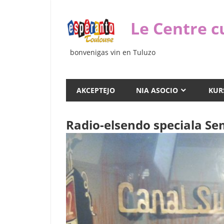
Iri
rekte
Le Centre c
al
la
bonvenigas vin en Tuluzo
enhavo
AKCEPTEJO
NIA ASOCIO
KUR
Radio-elsendo speciala S