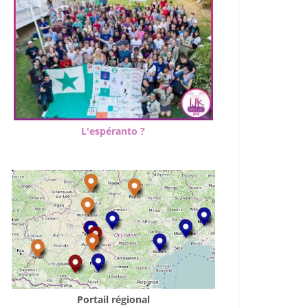
L'espéranto ?
Portail régional