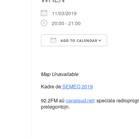
11/03/2019
20:00 - 21:00
ADD TO CALENDAR
Download ICS
Google Ca
Map Unavailable
Kadre de
SEMEO 2019
92.2FM aŭ
canalsud.net
: speciala radioprog
prelegontojn.