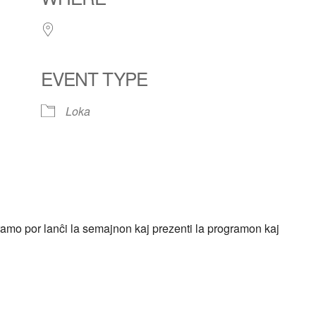
EVENT TYPE
Loka
lendar
iCalendar
Office 365
ramo por lanĉi la semajnon kaj prezenti la programon kaj