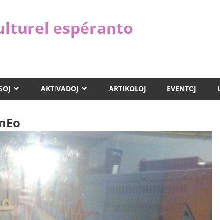
ulturel espéranto
SOJ
AKTIVADOJ
ARTIKOLOJ
EVENTOJ
emEo