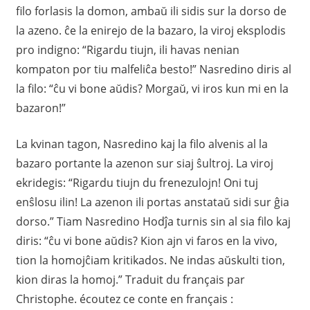
filo forlasis la domon, ambaŭ ili sidis sur la dorso de
la azeno. ĉe la enirejo de la bazaro, la viroj eksplodis
pro indigno: “Rigardu tiujn, ili havas nenian
kompaton por tiu malfeliĉa besto!” Nasredino diris al
la filo: “ĉu vi bone aŭdis? Morgaŭ, vi iros kun mi en la
bazaron!”
La kvinan tagon, Nasredino kaj la filo alvenis al la
bazaro portante la azenon sur siaj ŝultroj. La viroj
ekridegis: “Rigardu tiujn du frenezulojn! Oni tuj
enŝlosu ilin! La azenon ili portas anstataŭ sidi sur ĝia
dorso.” Tiam Nasredino Hodĵa turnis sin al sia filo kaj
diris: “ĉu vi bone aŭdis? Kion ajn vi faros en la vivo,
tion la homojĉiam kritikados. Ne indas aŭskulti tion,
kion diras la homoj.” Traduit du français par
Christophe. écoutez ce conte en français :