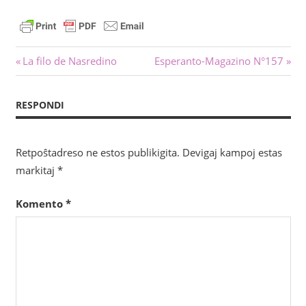
Navigado
Antaŭa
Sekva
La filo de Nasredino
Esperanto-Magazino N°157
afiŝo:
afiŝo:
tra
RESPONDI
afiŝoj
Retpoŝtadreso ne estos publikigita.
Devigaj kampoj estas
markitaj
*
Komento
*