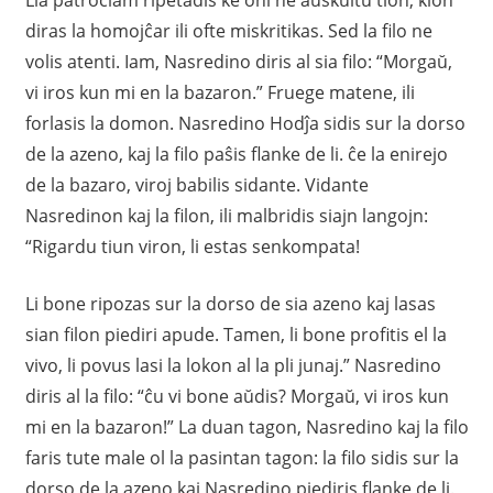
diras la homojĉar ili ofte miskritikas. Sed la filo ne
volis atenti. Iam, Nasredino diris al sia filo: “Morgaŭ,
vi iros kun mi en la bazaron.” Fruege matene, ili
forlasis la domon. Nasredino Hodĵa sidis sur la dorso
de la azeno, kaj la filo paŝis flanke de li. ĉe la enirejo
de la bazaro, viroj babilis sidante. Vidante
Nasredinon kaj la filon, ili malbridis siajn langojn:
“Rigardu tiun viron, li estas senkompata!
Li bone ripozas sur la dorso de sia azeno kaj lasas
sian filon piediri apude. Tamen, li bone profitis el la
vivo, li povus lasi la lokon al la pli junaj.” Nasredino
diris al la filo: “ĉu vi bone aŭdis? Morgaŭ, vi iros kun
mi en la bazaron!” La duan tagon, Nasredino kaj la filo
faris tute male ol la pasintan tagon: la filo sidis sur la
dorso de la azeno kaj Nasredino piediris flanke de li.