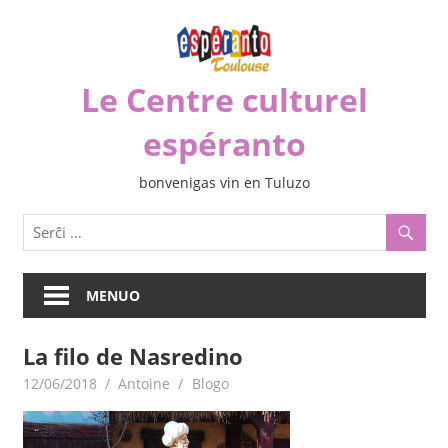
Iri
rekte
al
Le Centre culturel
la
enhavo
espéranto
bonvenigas vin en Tuluzo
MENUO
La filo de Nasredino
12/06/2018
Antoine
Blogo