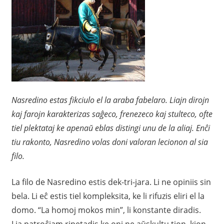
Nasredino estas fikciulo el la araba fabelaro. Liajn dirojn
kaj farojn karakterizas saĝeco, frenezeco kaj stulteco, ofte
tiel plektataj ke apenaŭ eblas distingi unu de la aliaj. Enĉi
tiu rakonto, Nasredino volas doni valoran lecionon al sia
filo.
La filo de Nasredino estis dek-tri-jara. Li ne opiniis sin
bela. Li eĉ estis tiel kompleksita, ke li rifuzis eliri el la
domo. “La homoj mokos min”, li konstante diradis.
Lia patroĉiam ripetadis ke oni ne aŭskultu tion, kion