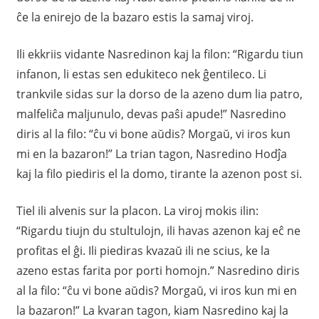
ĉe la enirejo de la bazaro estis la samaj viroj.
Ili ekkriis vidante Nasredinon kaj la filon: “Rigardu tiun
infanon, li estas sen edukiteco nek ĝentileco. Li
trankvile sidas sur la dorso de la azeno dum lia patro,
malfeliĉa maljunulo, devas paŝi apude!” Nasredino
diris al la filo: “ĉu vi bone aŭdis? Morgaŭ, vi iros kun
mi en la bazaron!” La trian tagon, Nasredino Hodĵa
kaj la filo piediris el la domo, tirante la azenon post si.
Tiel ili alvenis sur la placon. La viroj mokis ilin:
“Rigardu tiujn du stultulojn, ili havas azenon kaj eĉ ne
profitas el ĝi. Ili piediras kvazaŭ ili ne scius, ke la
azeno estas farita por porti homojn.” Nasredino diris
al la filo: “ĉu vi bone aŭdis? Morgaŭ, vi iros kun mi en
la bazaron!” La kvaran tagon, kiam Nasredino kaj la