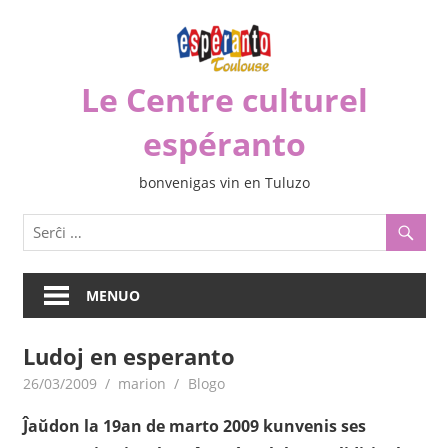
Iri
rekte
al
Le Centre culturel
la
enhavo
espéranto
bonvenigas vin en Tuluzo
MENUO
Ludoj en esperanto
26/03/2009
marion
Blogo
Ĵaŭdon la 19an de marto 2009 kunvenis ses