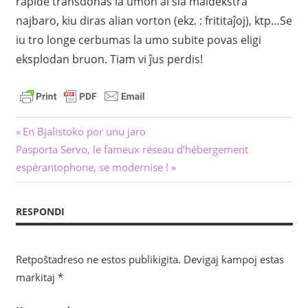
rapide transdonas la umon al sia maldekstra
najbaro, kiu diras alian vorton (ekz. : frititaĵoj), ktp…Se
iu tro longe cerbumas la umo subite povas eligi
eksplodan bruon. Tiam vi ĵus perdis!
Navigado
Antaŭa
En Bjalistoko por unu jaro
Sekva
afiŝo:
Pasporta Servo, le fameux réseau d’hébergement
tra
afiŝo:
espérantophone, se modernise !
afiŝoj
RESPONDI
Retpoŝtadreso ne estos publikigita.
Devigaj kampoj estas
markitaj
*