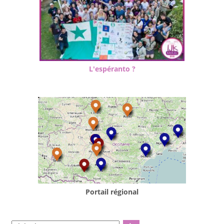
L'espéranto ?
Portail régional