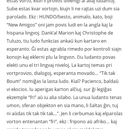
estas vorto, kiun li provos divenigi al aliaj ludantoj.
Sube estas kvar vortojn, kiujn li ne rajtas uzi dum sia
parolado. Ekz : HUNDO/besto, animalo, kato, boji
“New Amigos” oni jam povis ludi en la angla kaj la
hispana lingvoj. Dank’al Marion kaj Christophe de
Tuluzo, tiu ludo funkcias ankaŭ kun kartaro en
esperanto. Ĝi estas agrabla rimedo por kontroli siajn
konojn kaj eklerni plu la lingvon. ĉiu ludanto povas
elekti unu el tri lingvaj niveloj. La kartoj temas pri
vortprovizo, dialogoj, esperanta movado… “Tik tak
Boum” nomiĝas la lasta ludo. Kial? Pacienco, baldaŭ
vi ekscios. Iu aperigas karton alĉiuj, sur ĝi legiĝas
ekzemple “fri” aŭ iu alia silabo. La unua ludanto tenas
umon, sferan objekton en sia mano, li ŝaltas ĝin, tuj
ni aŭdas tik tak tik tak…”. Jen li cerbumas kaj elparolas
vorton entenantan “fri”, ekz : fripono aŭ afriko… kaj