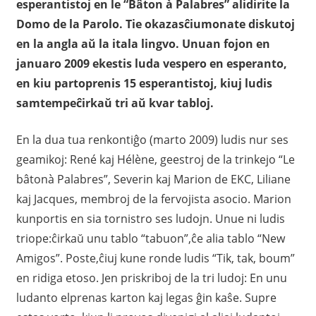
esperantistoj en le “Bâton à Palabres” alidirite la
Domo de la Parolo. Tie okazasĉiumonate diskutoj
en la angla aŭ la itala lingvo. Unuan fojon en
januaro 2009 ekestis luda vespero en esperanto,
en kiu partoprenis 15 esperantistoj, kiuj ludis
samtempeĉirkaŭ tri aŭ kvar tabloj.
En la dua tua renkontiĝo (marto 2009) ludis nur ses
geamikoj: René kaj Hélène, geestroj de la trinkejo “Le
bâtonà Palabres”, Severin kaj Marion de EKC, Liliane
kaj Jacques, membroj de la fervojista asocio. Marion
kunportis en sia tornistro ses ludojn. Unue ni ludis
triope:ĉirkaŭ unu tablo “tabuon”,ĉe alia tablo “New
Amigos”. Poste,ĉiuj kune ronde ludis “Tik, tak, boum”
en ridiga etoso. Jen priskriboj de la tri ludoj: En unu
ludanto elprenas karton kaj legas ĝin kaŝe. Supre