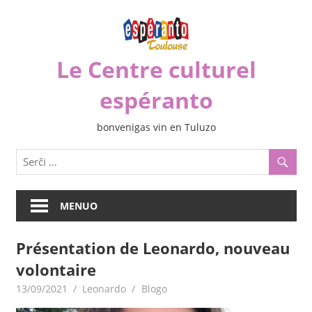
Iri
rekte
al
Le Centre culturel
la
enhavo
espéranto
bonvenigas vin en Tuluzo
MENUO
Présentation de Leonardo, nouveau
volontaire
13/09/2021
Leonardo
Blogo