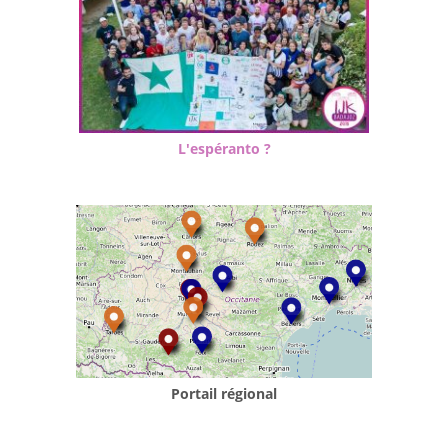
L'espéranto ?
Portail régional