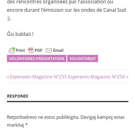
des rencontres organisées par l’association ou
encore durant l’émission sur les ondes de Canal Sud
:).
Ĝis baldaŭ !
VOLONTAIRES-PRÉSENTATION
VOLONTARIAT
Navigado
Antaŭa
Sekva
Esperanto-Magazino N°255
Esperanto-Magazino N°256
afiŝo:
afiŝo:
tra
RESPONDI
afiŝoj
Retpoŝtadreso ne estos publikigita.
Devigaj kampoj estas
markitaj
*