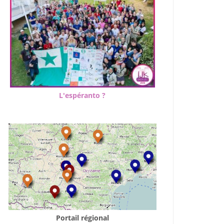
L'espéranto ?
Portail régional