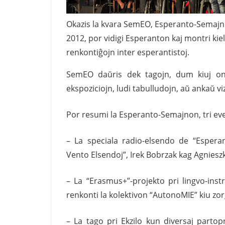
Okazis la kvara SemEO, Esperanto-Semajn
2012, por vidigi Esperanton kaj montri kie
renkontiĝojn inter esperantistoj.
SemEO daŭris dek tagojn, dum kiuj oni 
ekspoziciojn, ludi tabulludojn, aŭ ankaŭ vi
Por resumi la Esperanto-Semajnon, tri e
– La speciala radio-elsendo de “Esperan
Vento Elsendoj”, Irek Bobrzak kag Agnies
– La “Erasmus+”-projekto pri lingvo-inst
renkonti la kolektivon “AutonoMIE” kiu zor
– La tago pri Ekzilo kun diversaj parto