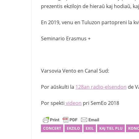
prezentis ekzilojn de hieraŭ kaj hodiaŭ, kaj
En 2019, venu en Tuluzon partopreni la 
Seminario Erasmus +
Varsovia Vento en Canal Sud:
Por aŭskulti la
128an radio-elsendon
de V
Por spekti
videon
pri SemEo 2018
CONCERT
EKZILO
EXIL
KAJ TIEL PLU
KONC