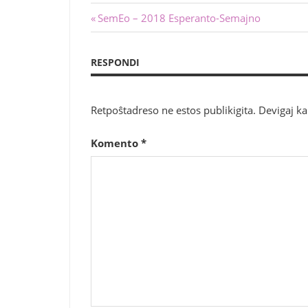
Navigado
Antaŭa
SemEo – 2018 Esperanto-Semajno
afiŝo:
tra
RESPONDI
afiŝoj
Retpoŝtadreso ne estos publikigita.
Devigaj k
Komento
*