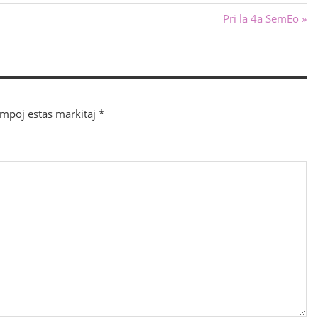
Sekva
Pri la 4a SemEo
afiŝo:
ampoj estas markitaj
*