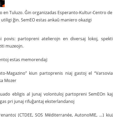
o en Tuluzo. Ĝin organizadas Esperanto-Kultur-Centro de
l utiligi ĝin. SemEO estas ankaŭ maniero okazigi
povis: partopreni atelierojn en diversaj lokoj, spekti
ziti muzeojn.
ventoj estas memorendaj:
to-Magazino” kiun partoprenis niaj gastoj el “Varsovia
zka Mozer
ruado ebligis al junaj volontuloj partopreni SemEOn kaj
gas pri junaj rifuĝantaj eksterlandanoj
prenantoj (CTDEE, SOS Méditerranée, AutonoMIE, …) kiuj