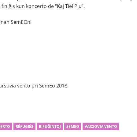
 finiĝis kun koncerto de “Kaj Tiel Plu”.
kvinan SemEOn!
arsovia vento pri SemEo 2018
ERTO
RÉFUGIÉS
RIFUĜINTOJ
SEMEO
VARSOVIA VENTO