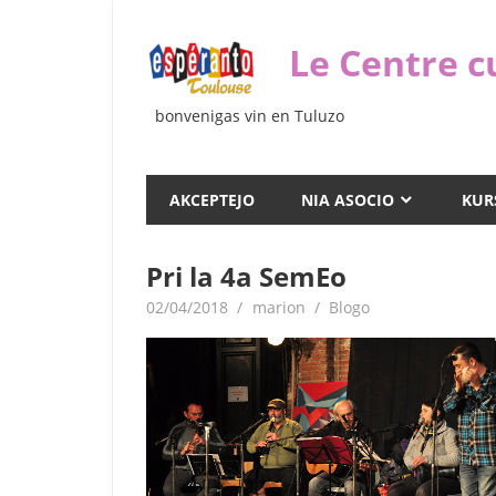
Iri
rekte
Le Centre c
al
la
bonvenigas vin en Tuluzo
enhavo
AKCEPTEJO
NIA ASOCIO
KUR
Pri la 4a SemEo
02/04/2018
marion
Blogo