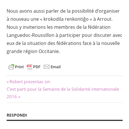
Nous avons aussi parler de la possibilité d’organiser
à nouveau une « krokodila renkontiĝo » à Arrout.
Nous y inviterions les membres de la fédération
Languedoc-Roussillon à participer pour discuter avec
eux de la situation des fédérations face à la nouvelle
grande région Occitanie.
Navigado
Antaŭa
Robert prezentas sin
Sekva
afiŝo:
C’est parti pour la Semaine de la Solidarité internationale
tra
afiŝo:
2016
afiŝoj
RESPONDI