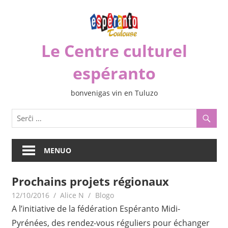
Iri
rekte
al
Le Centre culturel
la
enhavo
espéranto
bonvenigas vin en Tuluzo
MENUO
Prochains projets régionaux
12/10/2016
Alice N
Blogo
A l’initiative de la fédération Espéranto Midi-
Pyrénées, des rendez-vous réguliers pour échanger