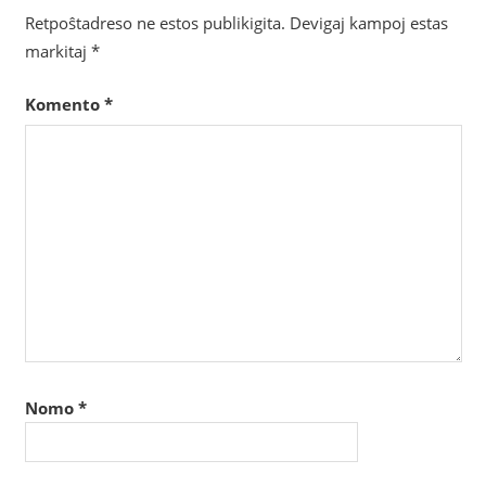
Retpoŝtadreso ne estos publikigita.
Devigaj kampoj estas
markitaj
*
Komento
*
Nomo
*