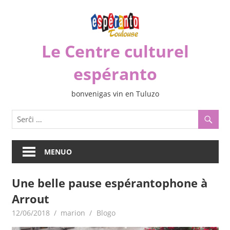
Iri
rekte
al
Le Centre culturel
la
enhavo
espéranto
bonvenigas vin en Tuluzo
MENUO
Une belle pause espérantophone à
Arrout
12/06/2018
marion
Blogo