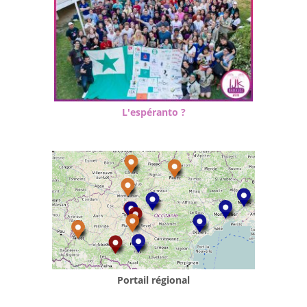
L'espéranto ?
Portail régional