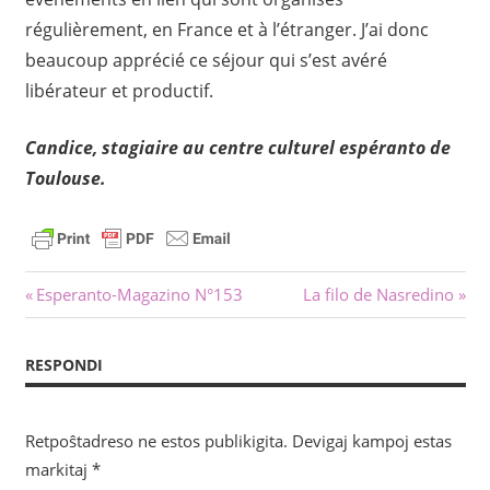
régulièrement, en France et à l’étranger. J’ai donc
beaucoup apprécié ce séjour qui s’est avéré
libérateur et productif.
Candice, stagiaire au centre culturel espéranto de
Toulouse.
Navigado
Antaŭa
Sekva
Esperanto-Magazino N°153
La filo de Nasredino
afiŝo:
afiŝo:
tra
RESPONDI
afiŝoj
Retpoŝtadreso ne estos publikigita.
Devigaj kampoj estas
markitaj
*