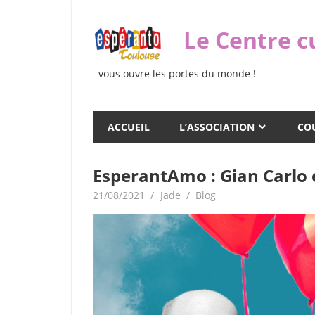
Skip
to
Le Centre c
content
vous ouvre les portes du monde !
ACCUEIL
L’ASSOCIATION
COU
EsperantAmo : Gian Carlo 
21/08/2021
Jade
Blog