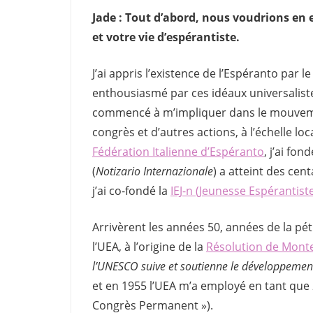
Jade : Tout d’abord, nous voudrions en
et votre vie d’espérantiste.
J’ai appris l’existence de l’Espéranto par l
enthousiasmé par ces idéaux universalistes
commencé à m’impliquer dans le mouveme
congrès et d’autres actions, à l’échelle loc
Fédération Italienne d’Espéranto
, j’ai fo
(
Notizario Internazionale
) a atteint des cen
j’ai co-fondé la
IEJ-n (Jeunesse Espérantiste
Arrivèrent les années 50, années de la pé
l’UEA, à l’origine de la
Résolution de Mont
l’UNESCO suive et soutienne le développement
et en 1955 l’UEA m’a employé en tant que
Congrès Permanent »).