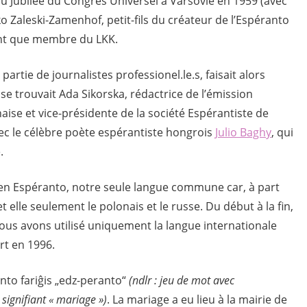
u Jubilée du Congrès Universel à Varsovie en 1959 (avec
o Zaleski-Zamenhof, petit-fils du créateur de l’Espéranto
tant que membre du LKK.
rtie de journalistes professionel.le.s, faisait alors
 se trouvait Ada Sikorska, rédactrice de l’émission
aise et vice-présidente de la société Espérantiste de
vec le célèbre poète espérantiste hongrois
Julio Baghy
, qui
.
en Espéranto, notre seule langue commune car, à part
 et elle seulement le polonais et le russe. Du début à la fin,
nous avons utilisé uniquement la langue internationale
rt en 1996.
to fariĝis „edz-peranto“
(ndlr : jeu de mot avec
 signifiant « mariage »)
. La mariage a eu lieu à la mairie de