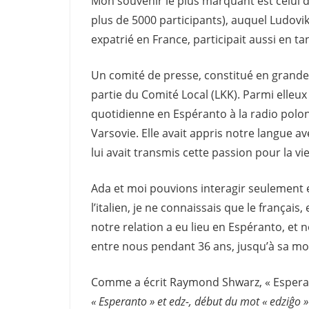
Mon souvenir le plus marquant est celui d
plus de 5000 participants), auquel Ludovik
expatrié en France, participait aussi en 
Un comité de presse, constitué en grande pa
partie du Comité Local (LKK). Parmi elleux
quotidienne en Espéranto à la radio polon
Varsovie. Elle avait appris notre langue a
lui avait transmis cette passion pour la vie
Ada et moi pouvions interagir seulement 
l’italien, je ne connaissais que le français,
notre relation a eu lieu en Espéranto, et 
entre nous pendant 36 ans, jusqu’à sa mo
Comme a écrit Raymond Shwarz, « Esperan
« Esperanto » et edz-, début du mot « edziĝo »