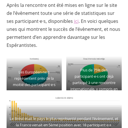
Après la rencontre ont été mises en ligne sur le site
de l’évènement toute une série de statistiques sur
ses participant·e·s, disponibles
ici
. En voici quelques
unes qui montrent le succès de l’évènement, et nous
permettent d’en apprendre davantage sur les
Espérantistes.
Plus de 75% des
Les Européen·ne·s
participant·e·s ont déjà
représentent près de la
participé à une rencontre
moitié des participant·e·s
internationale, y compris en
ligne.
Le Brésil était le pays le plus représenté pendant l’évènement, et
la France venait en 5ème position avec 18 participant·e·s.