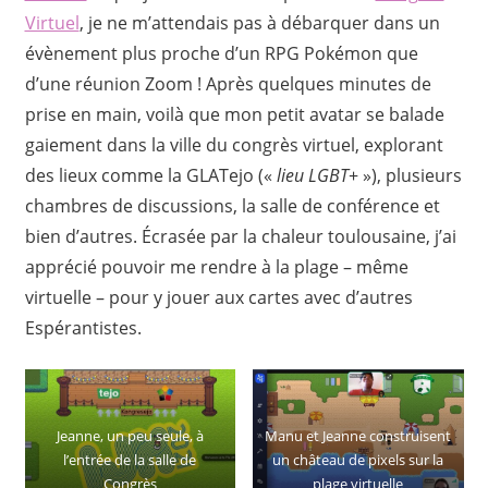
Virtuel
, je ne m’attendais pas à débarquer dans un
évènement plus proche d’un RPG Pokémon que
d’une réunion Zoom ! Après quelques minutes de
prise en main, voilà que mon petit avatar se balade
gaiement dans la ville du congrès virtuel, explorant
des lieux comme la GLATejo («
lieu LGBT
+ »), plusieurs
chambres de discussions, la salle de conférence et
bien d’autres. Écrasée par la chaleur toulousaine, j’ai
apprécié pouvoir me rendre à la plage – même
virtuelle – pour y jouer aux cartes avec d’autres
Espérantistes.
Jeanne, un peu seule, à
Manu et Jeanne construisent
l’entrée de la salle de
un château de pixels sur la
Congrès
plage virtuelle