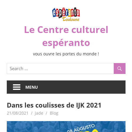
Skip
to
content
Le Centre culturel
espéranto
vous ouvre les portes du monde !
MENU
Dans les coulisses de IJK 2021
21/08/2021
Jade
Blog