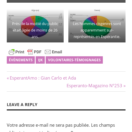
Près de la moitié du public
Les hommes cisgenres sont
était âgée de moins de 26
apparemment sur-
ans.
représentés en Espérantie.
ÉVÉNEMENTS
IJK
VOLONTAIRES-TÉMOIGNAGES
Navigation
Previous
EsperantAmo : Gian Carlo et Ada
Post:
Next
Esperanto-Magazino N°253
de
Post:
l’article
LEAVE A REPLY
Votre adresse e-mail ne sera pas publiée.
Les champs