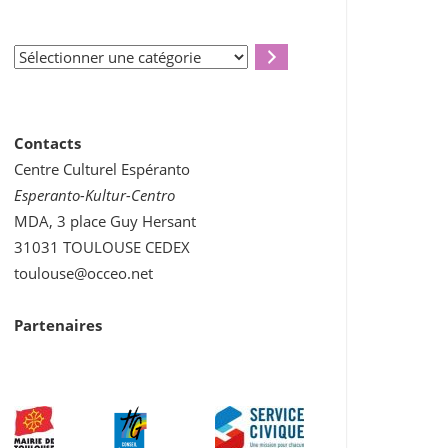
Sélectionner
une
catégorie
Office 365
Outlook Live
Contacts
Centre Culturel Espéranto
Esperanto-Kultur-Centro
MDA, 3 place Guy Hersant
31031 TOULOUSE CEDEX
toulouse@occeo.net
Partenaires