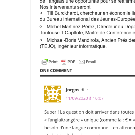
de l’anglais une opportunité pour se réaffirme
Nos intervenants seront
Till Burckhardt, chercheur en économie l
du Bureau international des Jeunes-Europée
Michel Martínez-Pérez, Directeur du Dépa
Toulouse 1 Capitole, Maître de Conférence 
Michael-Boris Mandirola, Ancien Présid
(TEJO), ingénieur informatique.
ONE COMMENT
Jorgos
dit :
11/09/2020 à 16:07
Super ! La question doit arriver dans toute
« l’anglaitrangère » unique (comme la : € =
besoin d’une langue commune… en attendant u