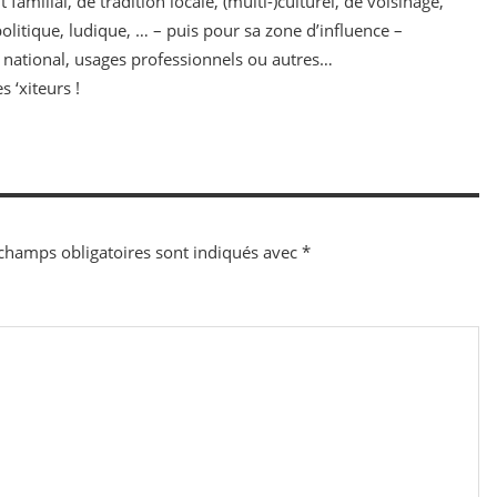
familial, de tradition locale, (multi-)culturel, de voisinage,
, politique, ludique, … – puis pour sa zone d’influence –
, national, usages professionnels ou autres…
s ‘xiteurs !
champs obligatoires sont indiqués avec
*