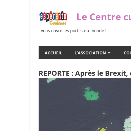
Skip
to
Le Centre c
content
vous ouvre les portes du monde !
ACCUEIL
L’ASSOCIATION
COU
REPORTE : Après le Brexit, 