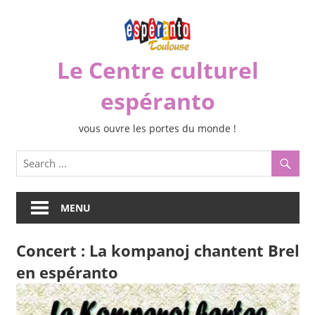
Skip
to
content
Le Centre culturel
espéranto
vous ouvre les portes du monde !
MENU
Concert : La kompanoj chantent Brel
en espéranto