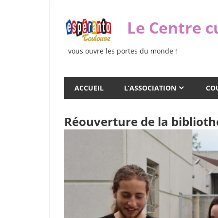
Skip
to
Le Centre c
content
vous ouvre les portes du monde !
ACCUEIL
L’ASSOCIATION
COU
Réouverture de la bibliot