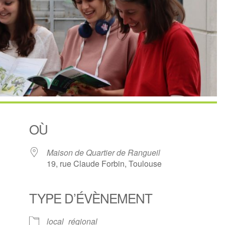
OÙ
Maison de Quartier de Rangueil
19, rue Claude Forbin, Toulouse
TYPE D’ÉVÈNEMENT
ndrier Google
iCalendar
local
régional