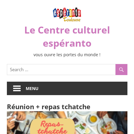
Skip
to
content
Le Centre culturel
espéranto
vous ouvre les portes du monde !
MENU
Réunion + repas tchatche