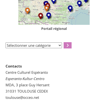
Portail régional
Sélectionner
une
catégorie
Contacts
Centre Culturel Espéranto
Esperanto-Kultur-Centro
MDA, 3 place Guy Hersant
31031 TOULOUSE CEDEX
toulouse@occeo.net