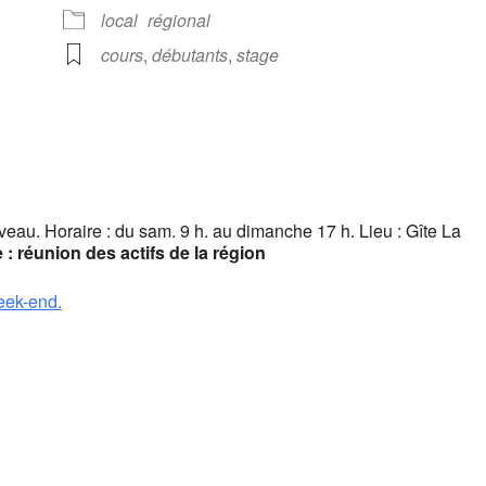
ndrier Google
iCalendar
local
régional
cours
,
débutants
,
stage
veau. Horaire : du sam. 9 h. au dimanche 17 h. Lieu : Gîte La
: réunion des actifs de la région
eek-end.