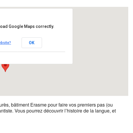
 load Google Maps correctly.
Jean Jaurès
OK
ebsite?
io Machado - Toulouse
nts
urès, bâtiment Erasme pour faire vos premiers pas (ou
iste. Vous pourrez découvrir l’histoire de la langue, et