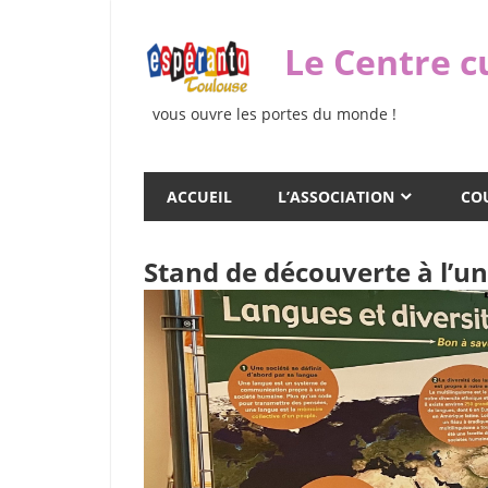
Skip
to
Le Centre c
content
vous ouvre les portes du monde !
ACCUEIL
L’ASSOCIATION
COU
Stand de découverte à l’un