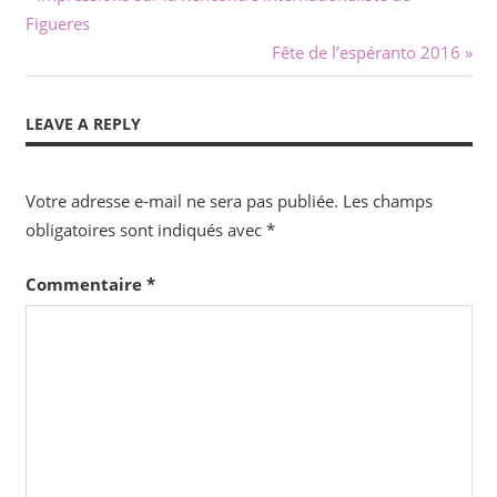
Navigation
Post:
Figueres
de
Next
Fête de l’espéranto 2016
l’article
Post:
LEAVE A REPLY
Votre adresse e-mail ne sera pas publiée.
Les champs
obligatoires sont indiqués avec
*
Commentaire
*