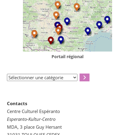
Portail régional
Sélectionner
une
catégorie
Contacts
Centre Culturel Espéranto
Esperanto-Kultur-Centro
MDA, 3 place Guy Hersant
31031 TOULOUSE CEDEX