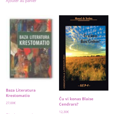
Ajouter au panier
Baza Literatura
Krestomatio
Ĉu vi konas Blaise
27,00
€
Cendrars?
12,30
€