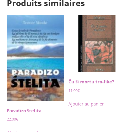
Produits similaires
Ĉu ŝi mortu tra-fike?
11,00
€
Ajouter au panier
Paradizo ŝtelita
22,00
€