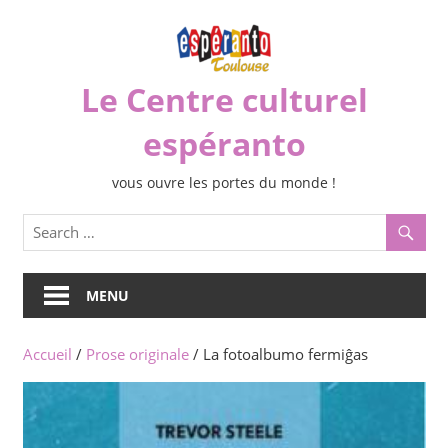
Skip
to
content
Le Centre culturel
espéranto
vous ouvre les portes du monde !
MENU
Accueil
/
Prose originale
/ La fotoalbumo fermiĝas