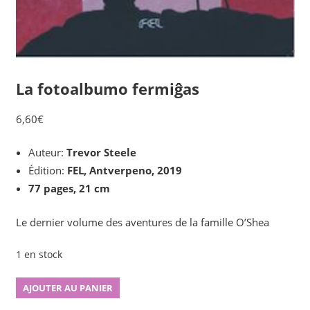
La fotoalbumo fermiĝas
6,60
€
Auteur:
Trevor Steele
Édition:
FEL, Antverpeno, 2019
77 pages, 21 cm
Le dernier volume des aventures de la famille O’Shea
1 en stock
quantité
AJOUTER AU PANIER
de