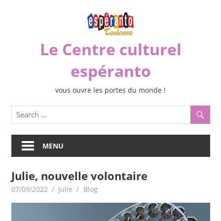
Skip
to
content
Le Centre culturel
espéranto
vous ouvre les portes du monde !
MENU
Julie, nouvelle volontaire
07/09/2022
Julie
Blog