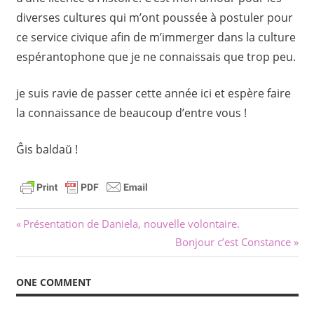
diverses cultures qui m’ont poussée à postuler pour
ce service civique afin de m’immerger dans la culture
espérantophone que je ne connaissais que trop peu.
je suis ravie de passer cette année ici et espère faire
la connaissance de beaucoup d’entre vous !
Ĝis baldaŭ !
Navigation
Previous
Présentation de Daniela, nouvelle volontaire.
Post:
Next
Bonjour c’est Constance
de
Post:
l’article
ONE COMMENT