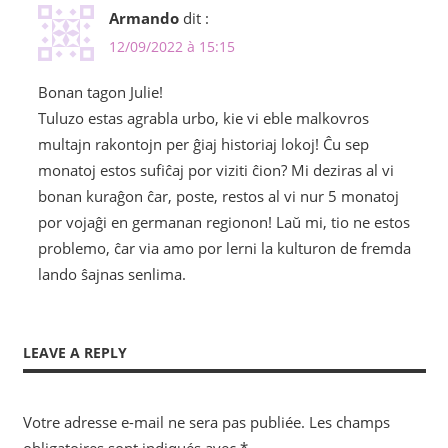
Armando
dit :
12/09/2022 à 15:15
Bonan tagon Julie!
Tuluzo estas agrabla urbo, kie vi eble malkovros
multajn rakontojn per ĝiaj historiaj lokoj! Ĉu sep
monatoj estos sufiĉaj por viziti ĉion? Mi deziras al vi
bonan kuraĝon ĉar, poste, restos al vi nur 5 monatoj
por vojaĝi en germanan regionon! Laŭ mi, tio ne estos
problemo, ĉar via amo por lerni la kulturon de fremda
lando ŝajnas senlima.
LEAVE A REPLY
Votre adresse e-mail ne sera pas publiée.
Les champs
obligatoires sont indiqués avec
*