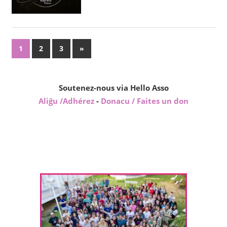
Pagination
Next
1
2
3
»
Posts
des
publications
Soutenez-nous via Hello Asso
Aliĝu /Adhérez
-
Donacu / Faites un don