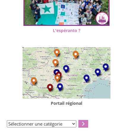
L'espéranto ?
Portail régional
Sélectionner
une