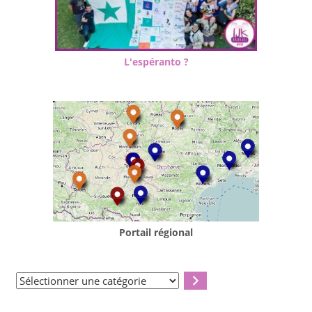
L'espéranto ?
Portail régional
Sélectionner
une