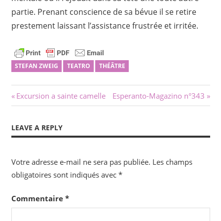
partie. Prenant conscience de sa bévue il se retire
prestement laissant l’assistance frustrée et irritée.
STEFAN ZWEIG
TEATRO
THÉÂTRE
Navigation
Previous
Next
Excursion a sainte camelle
Esperanto-Magazino n°343
Post:
Post:
de
LEAVE A REPLY
l’article
Votre adresse e-mail ne sera pas publiée.
Les champs
obligatoires sont indiqués avec
*
Commentaire
*