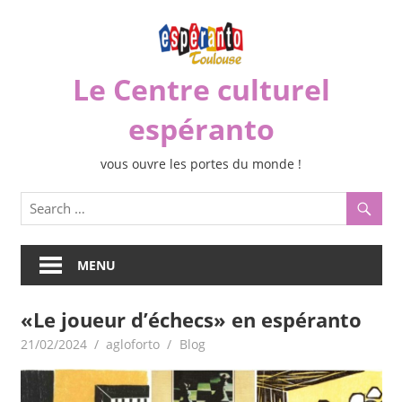
Skip
to
content
Le Centre culturel
espéranto
vous ouvre les portes du monde !
MENU
«Le joueur d’échecs» en espéranto
21/02/2024
agloforto
Blog