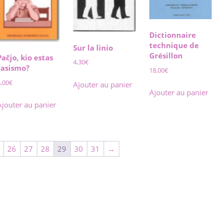
Dictionnaire
technique de
Sur la linio
Grésillon
Paĉjo, kio estas
4,30
€
rasismo?
18,00
€
5,00
€
Ajouter au panier
Ajouter au panier
Ajouter au panier
26
27
28
29
30
31
→