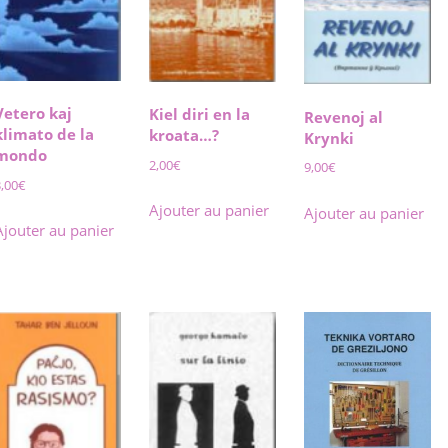
Vetero kaj
Kiel diri en la
Revenoj al
klimato de la
kroata…?
Krynki
mondo
2,00
€
9,00
€
3,00
€
Ajouter au panier
Ajouter au panier
Ajouter au panier