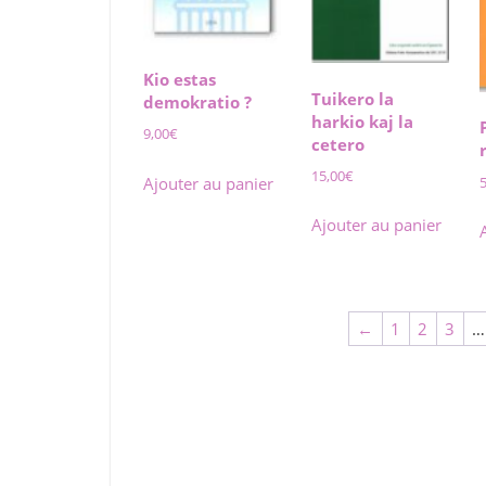
Kio estas
Tuikero la
demokratio ?
harkio kaj la
9,00
€
cetero
15,00
€
Ajouter au panier
Ajouter au panier
←
1
2
3
…