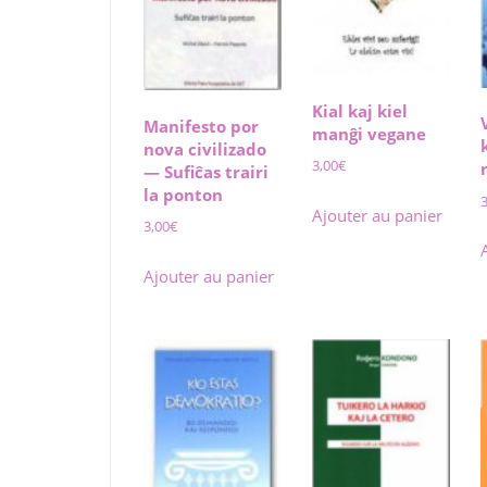
plus
ancien
Kial kaj kiel
Manifesto por
manĝi vegane
nova civilizado
3,00
€
— Sufiĉas trairi
la ponton
Ajouter au panier
3,00
€
Ajouter au panier