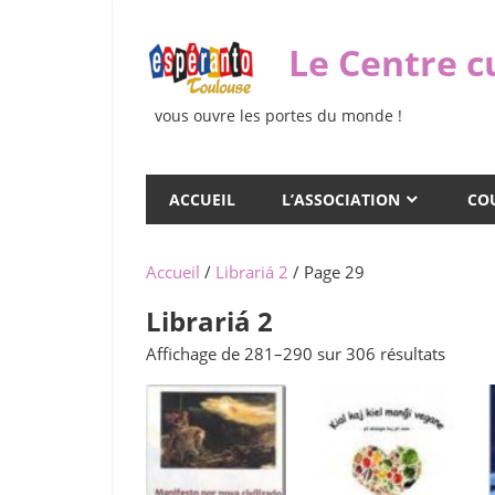
Skip
to
Le Centre c
content
vous ouvre les portes du monde !
ACCUEIL
L’ASSOCIATION
COU
Accueil
/
Librariá 2
/ Page 29
Librariá 2
Trié
Affichage de 281–290 sur 306 résultats
du
plus
récent
au