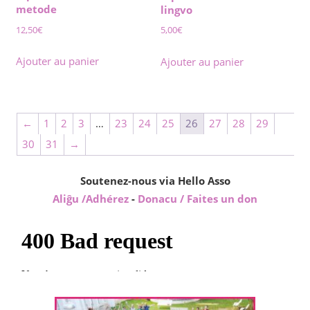
metode
lingvo
12,50
€
5,00
€
Ajouter au panier
Ajouter au panier
←
1
2
3
…
23
24
25
26
27
28
29
30
31
→
Soutenez-nous via Hello Asso
Aliĝu /Adhérez
-
Donacu / Faites un don