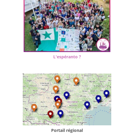
L'espéranto ?
Portail régional