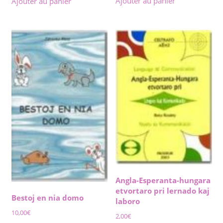
Ajouter au panier
Ajouter au panier
Angla-Esperanta-hungara
etvortaro pri lernado kaj
Bestoj en nia domo
laboro
10,00
€
2,00
€