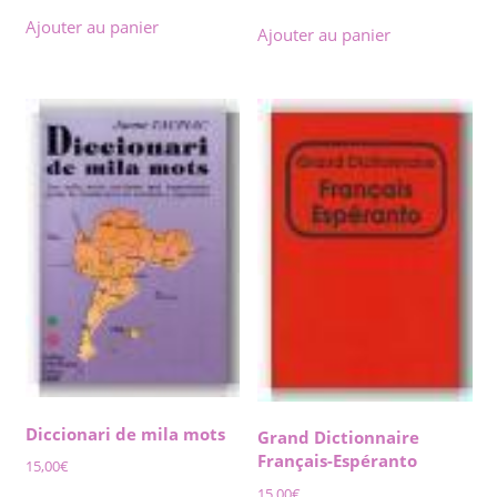
Ajouter au panier
Ajouter au panier
Diccionari de mila mots
Grand Dictionnaire
Français-Espéranto
15,00
€
15,00
€