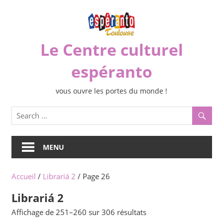
Skip
to
content
Le Centre culturel
espéranto
vous ouvre les portes du monde !
MENU
Accueil
/
Librariá 2
/ Page 26
Librariá 2
Trié
Affichage de 251–260 sur 306 résultats