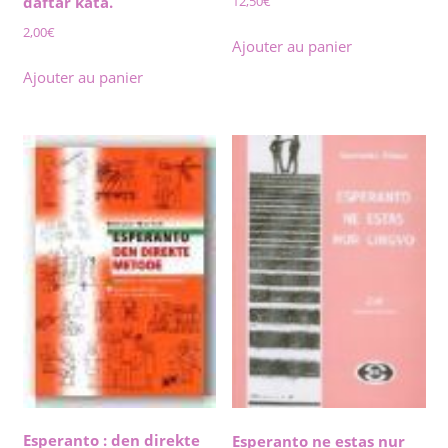
12,50
€
daftar kata.
2,00
€
Ajouter au panier
Ajouter au panier
Esperanto : den direkte
Esperanto ne estas nur