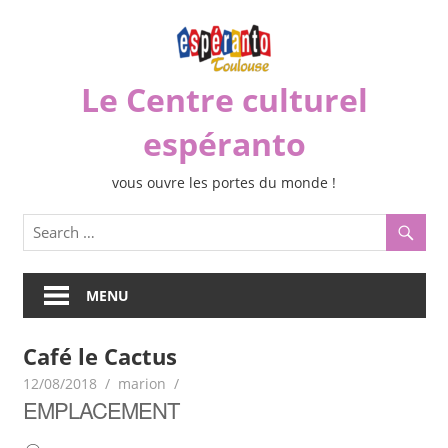
Skip
to
content
Le Centre culturel
espéranto
vous ouvre les portes du monde !
MENU
Café le Cactus
12/08/2018
marion
EMPLACEMENT