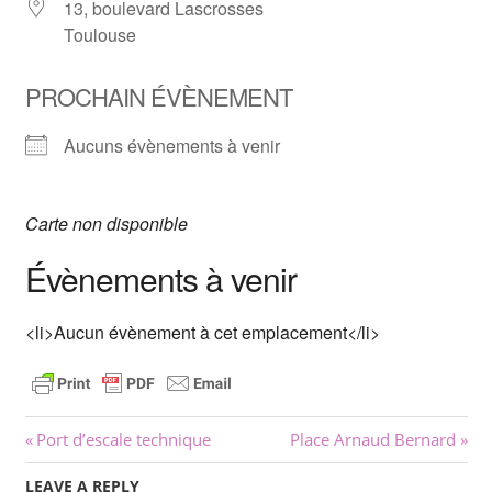
13, boulevard Lascrosses
Toulouse
PROCHAIN ÉVÈNEMENT
Aucuns évènements à venir
Carte non disponible
Évènements à venir
<li>Aucun évènement à cet emplacement</li>
Navigation
Previous
Next
Port d’escale technique
Place Arnaud Bernard
Post:
Post:
de
LEAVE A REPLY