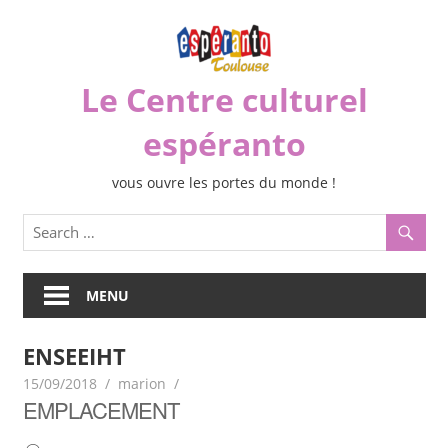
Skip
to
content
Le Centre culturel
espéranto
vous ouvre les portes du monde !
MENU
ENSEEIHT
15/09/2018
marion
EMPLACEMENT