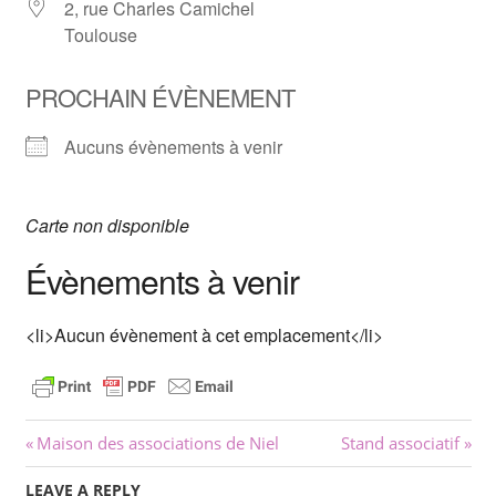
2, rue Charles Camichel
Toulouse
PROCHAIN ÉVÈNEMENT
Aucuns évènements à venir
Carte non disponible
Évènements à venir
<li>Aucun évènement à cet emplacement</li>
Navigation
Previous
Next
Maison des associations de Niel
Stand associatif
Post:
Post:
de
LEAVE A REPLY