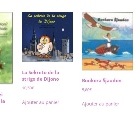
La Sekreto de la
strigo de Diĵono
Bonkora Ŝjaudon
10,50
€
5,80
€
vi
la
Ajouter au panier
Ajouter au panier