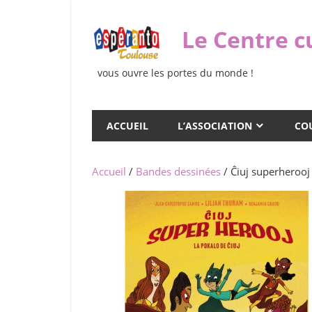
Skip
to
Le Centre c
content
vous ouvre les portes du monde !
ACCUEIL
L’ASSOCIATION
COU
Accueil
/
Bandes dessinées
/ Ĉiuj superherooj