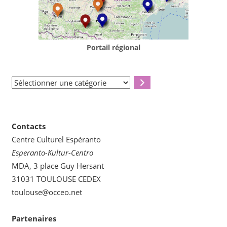
Portail régional
Sélectionner
une
catégorie
Contacts
Centre Culturel Espéranto
Esperanto-Kultur-Centro
MDA, 3 place Guy Hersant
31031 TOULOUSE CEDEX
toulouse@occeo.net
Partenaires