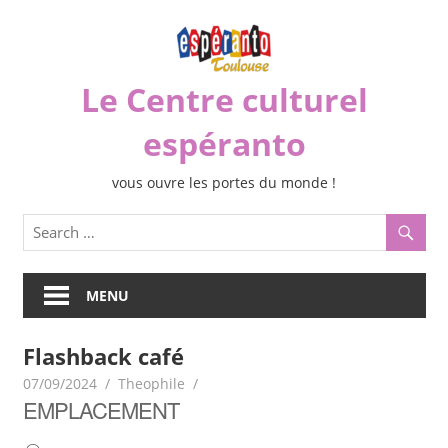
Skip
to
content
Le Centre culturel
espéranto
vous ouvre les portes du monde !
MENU
Flashback café
07/09/2024
Theophile
EMPLACEMENT