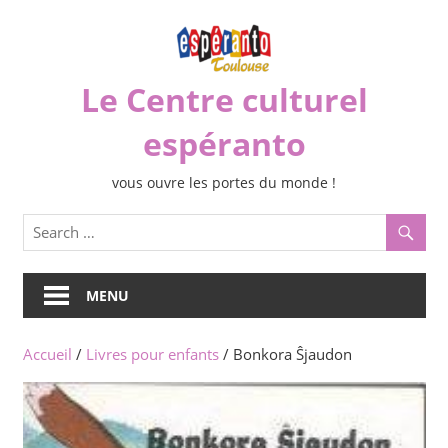
Skip
to
content
Le Centre culturel
espéranto
vous ouvre les portes du monde !
MENU
Accueil
/
Livres pour enfants
/ Bonkora Ŝjaudon