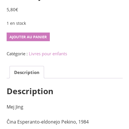
5,80
€
1 en stock
quantité
AJOUTER AU PANIER
de
Bonkora
Catégorie :
Livres pour enfants
Ŝjaudon
Description
Description
Mej Jing
Ĉina Esperanto-eldonejo Pekino, 1984