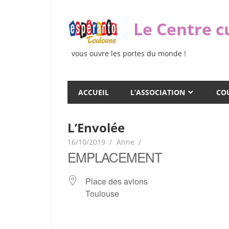
Skip
to
Le Centre c
content
vous ouvre les portes du monde !
ACCUEIL
L’ASSOCIATION
COU
L’Envolée
16/10/2019
Anne
EMPLACEMENT
Place des avions
Toulouse