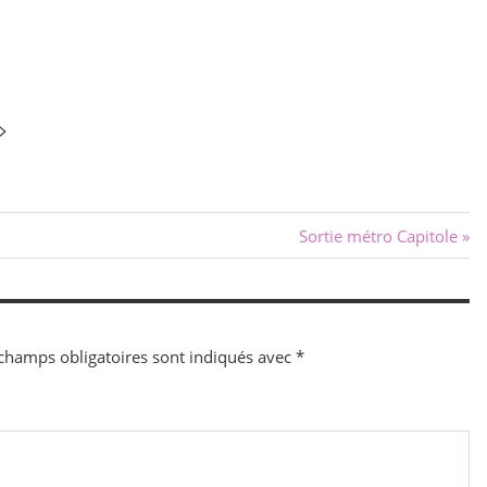
>
Next
Sortie métro Capitole
Post:
champs obligatoires sont indiqués avec
*