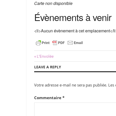
Carte non disponible
Évènements à venir
<li>Aucun évènement à cet emplacement</li
Navigation
Previous
L’Envolée
Post:
de
LEAVE A REPLY
l’article
Votre adresse e-mail ne sera pas publiée.
Les 
Commentaire
*