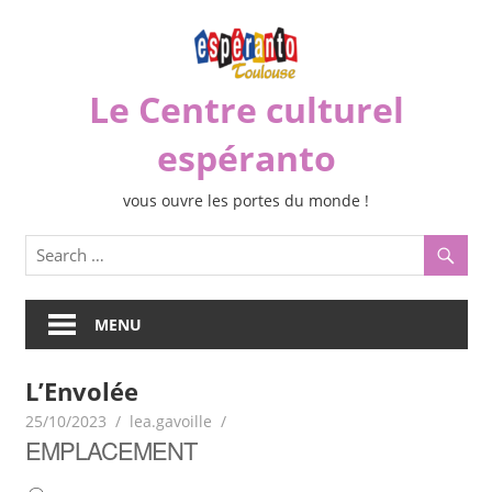
Skip
to
content
Le Centre culturel
espéranto
vous ouvre les portes du monde !
MENU
L’Envolée
25/10/2023
lea.gavoille
EMPLACEMENT