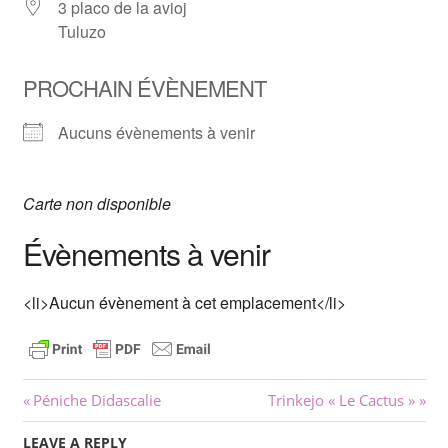
3 placo de la avioj
Tuluzo
PROCHAIN ÉVÈNEMENT
Aucuns évènements à venir
Carte non disponible
Évènements à venir
<li>Aucun évènement à cet emplacement</li>
Navigation
Previous
Next
Péniche Didascalie
Trinkejo « Le Cactus »
Post:
Post:
de
LEAVE A REPLY