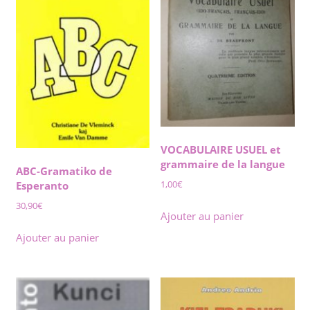
VOCABULAIRE USUEL et
grammaire de la langue
ABC-Gramatiko de
1,00
€
Esperanto
30,90
€
Ajouter au panier
Ajouter au panier