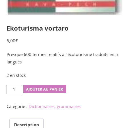
Ekoturisma vortaro
6,00
€
Presque 600 termes relatifs à l’écotourisme traduits en 5
langues
2 en stock
quantité
AJOUTER AU PANIER
de
Ekoturisma
Catégorie :
Dictionnaires, grammaires
vortaro
Description