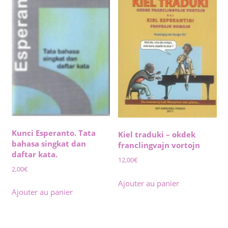
Kunci Esperanto. Tata
Kiel traduki – okdek
bahasa singkat dan
franclingvajn vortojn
daftar kata.
12,00
€
2,00
€
Ajouter au panier
Ajouter au panier