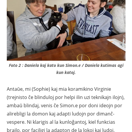
Foto 2 : Daniela kaj kato kun Simon.e / Daniela kutimas agi
kun katoj.
Antaŭe, mi (Sophie) kaj mia koramikino Virginie
(trejnisto ĉe blinduloj por helpi ilin uzi teknikajn ilojn),
ambaŭ blindaj, venis ĉe Simon.e por doni ideojn por
alirebligi la domon kaj adapti ludojn por dimanĉ-
vespere. Ni klarigis al la kunloĝantoj, kiel funkcias
brajlo, por faciligi la adapton de la lokoj kaj ludoj.