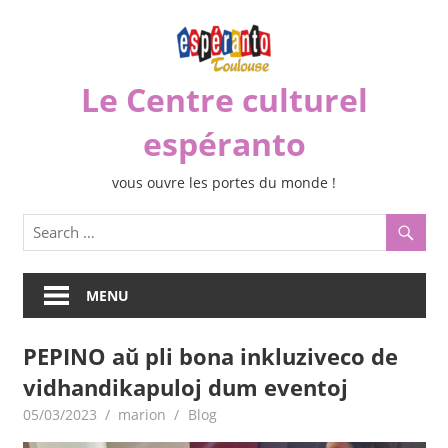
Skip
to
content
Le Centre culturel
espéranto
vous ouvre les portes du monde !
MENU
PEPINO aŭ pli bona inkluziveco de
vidhandikapuloj dum eventoj
05/03/2023
marion
Blog