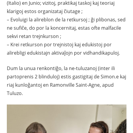
(Italio) en Junio; vizitoj, praktikaj taskoj kaj teoriaj
klarigoj estos organizataj ĉiutage ;
– Evoluigi la alireblon de la retkursoj ; ĝi plibonas, sed
ne sufiĉe, do por la koncernitaj, estas ofte malfacile
sekvi retan trejnkurson ;
– Krei retkurson por trejnistoj kaj edukistoj por
alirebligi edukistajn aktivaĵojn por vidhandikapuloj.
Dum la unua renkontiĝo, la ne-tuluzanoj (inter ili
partoprenis 2 blinduloj) estis gastigitaj de Simon.e kaj
riaj kunloĝantoj en Ramonville Saint-Agne, apud
Tuluzo.