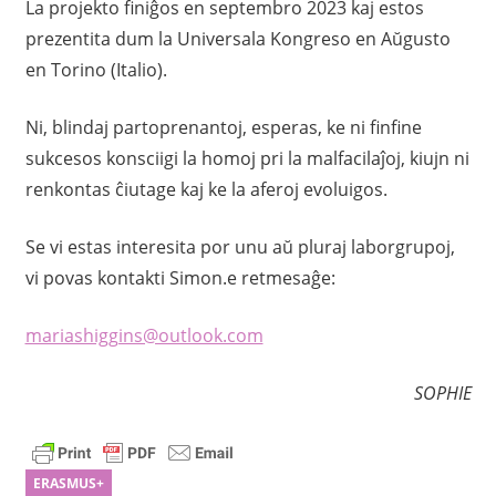
La projekto finiĝos en septembro 2023 kaj estos
prezentita dum la Universala Kongreso en Aŭgusto
en Torino (Italio).
Ni, blindaj partoprenantoj, esperas, ke ni finfine
sukcesos konsciigi la homoj pri la malfacilaĵoj, kiujn ni
renkontas ĉiutage kaj ke la aferoj evoluigos.
Se vi estas interesita por unu aŭ pluraj laborgrupoj,
vi povas kontakti Simon.e retmesaĝe:
mariashiggins@outlook.com
SOPHIE
ERASMUS+