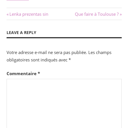
Navigation
Previous
Next
Lenka prezentas sin
Que faire à Toulouse ?
Post:
Post:
de
LEAVE A REPLY
l’article
Votre adresse e-mail ne sera pas publiée.
Les champs
obligatoires sont indiqués avec
*
Commentaire
*