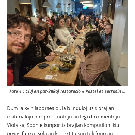
Foto 6 : Ĉiuj en pat-kukoj restoracio « Pastel et Sarrasin ».
Dum la kvin laborsesioj, la blinduloj uzis brajlan
materialojn por preni notojn aŭ legi dokumentojn.
Viola kaj Sophie kunportis brajlan komputilon, kiu
povas funkcii sola aŭ konektita kun telefono aŭ