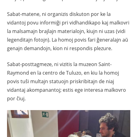
Sabat-matene, ni organizis diskuton por ke la
vidantoj povu informiĝi pri vidhandikapo kaj malkovri
la malsamajn brajlajn materialojn, kiujn ni uzas (vidi
legenditajn fotojn). La homoj povis fari ĝeneralajn aŭ
genajn demandojn, kion ni respondis plezure.
Sabat-posttagmeze, ni vizitis la muzeon Saint-
Raymond en la centro de Tuluzo, en kiu la homoj
povis tuŝi multajn statuojn priskribitajn de niaj
vidantaj akompanantoj; estis ege interesa malkovro
por ĉiuj.