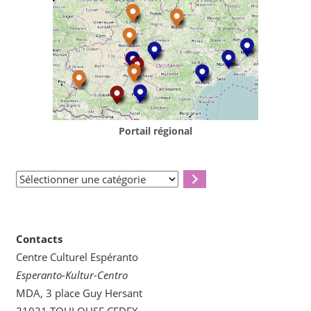
Portail régional
Sélectionner
une
catégorie
Contacts
Centre Culturel Espéranto
Esperanto-Kultur-Centro
MDA, 3 place Guy Hersant
31031 TOULOUSE CEDEX