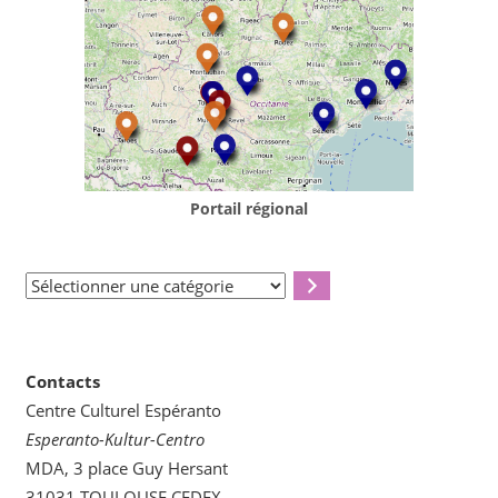
Portail régional
Sélectionner
une
catégorie
Contacts
Centre Culturel Espéranto
Esperanto-Kultur-Centro
MDA, 3 place Guy Hersant
31031 TOULOUSE CEDEX