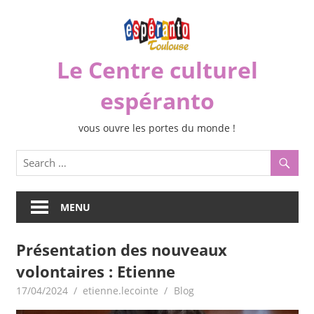
Skip
to
content
Le Centre culturel
espéranto
vous ouvre les portes du monde !
MENU
Présentation des nouveaux
volontaires : Etienne
17/04/2024
etienne.lecointe
Blog