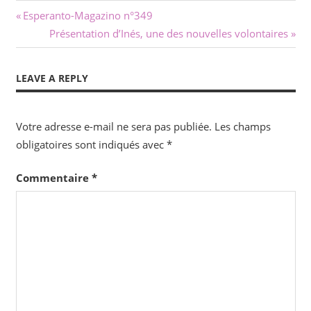
Navigation
Previous
Esperanto-Magazino n°349
Post:
Next
Présentation d’Inés, une des nouvelles volontaires
de
Post:
l’article
LEAVE A REPLY
Votre adresse e-mail ne sera pas publiée.
Les champs
obligatoires sont indiqués avec
*
Commentaire
*