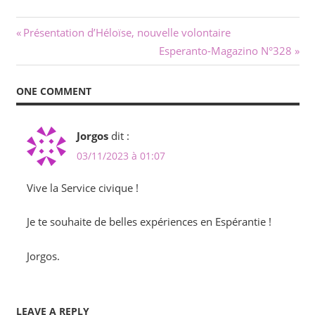
Navigation
Previous
Présentation d’Héloïse, nouvelle volontaire
Post:
Next
Esperanto-Magazino N°328
de
Post:
l’article
ONE COMMENT
Jorgos
dit :
03/11/2023 à 01:07
Vive la Service civique !
Je te souhaite de belles expériences en Espérantie !
Jorgos.
LEAVE A REPLY