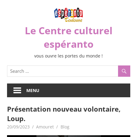
Skip
to
content
Le Centre culturel
espéranto
vous ouvre les portes du monde !
MENU
Présentation nouveau volontaire,
Loup.
20/09/2023
Amouret
Blog