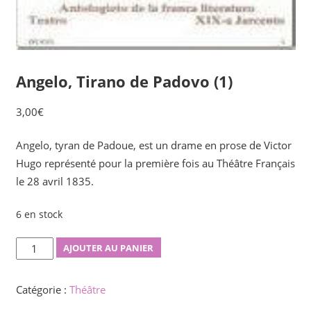
Angelo, Tirano de Padovo (1)
3,00
€
Angelo, tyran de Padoue, est un drame en prose de Victor
Hugo représenté pour la première fois au Théâtre Français
le 28 avril 1835.
6 en stock
quantité
AJOUTER AU PANIER
de
Angelo,
Catégorie :
Théâtre
Tirano