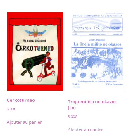
Ĉerkoturneo
Troja milito ne okazos
(La)
3,00
€
3,00
€
Ajouter au panier
Ajouter au panier