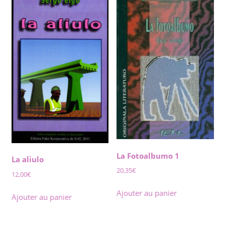
La Fotoalbumo 1
La aliulo
20,35
€
12,00
€
Ajouter au panier
Ajouter au panier