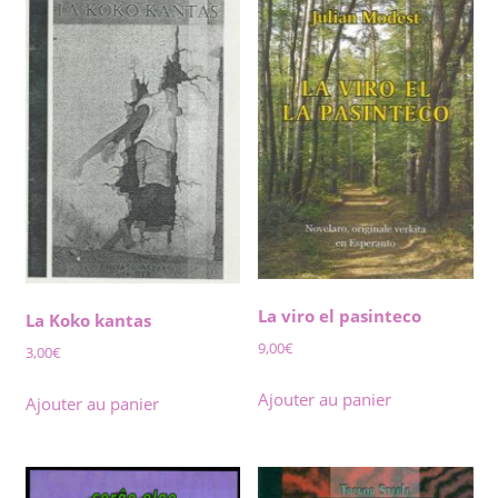
La viro el pasinteco
La Koko kantas
9,00
€
3,00
€
Ajouter au panier
Ajouter au panier