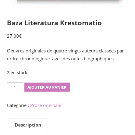
Baza Literatura Krestomatio
27,00
€
Oeuvres originales de quatre-vingts auteurs classées par
ordre chronologique, avec des notes biographiques.
2 en stock
quantité
AJOUTER AU PANIER
de
Baza
Catégorie :
Prose originale
Literatura
Krestomatio
Description