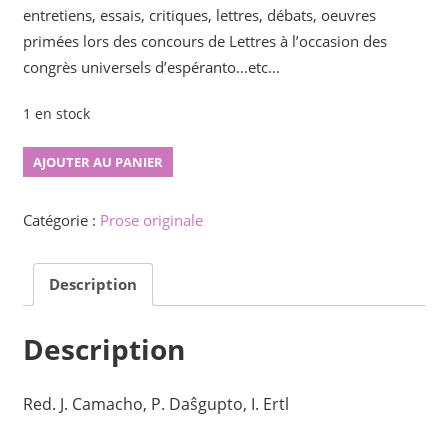
entretiens, essais, critiques, lettres, débats, oeuvres
primées lors des concours de Lettres à l’occasion des
congrès universels d’espéranto…etc…
1 en stock
quantité
AJOUTER AU PANIER
de
Beletra
Catégorie :
Prose originale
Almanako
n°1
Description
Description
Red. J. Camacho, P. Daŝgupto, I. Ertl