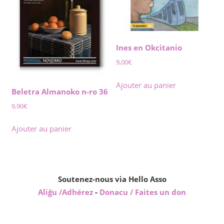
Ines en Okcitanio
9,00
€
Ajouter au panier
Beletra Almanoko n-ro 36
9,90
€
Ajouter au panier
Soutenez-nous via Hello Asso
Aliĝu /Adhérez
-
Donacu / Faites un don